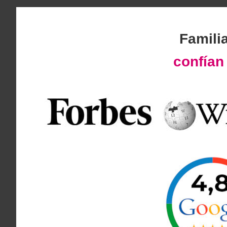
Famili
confía