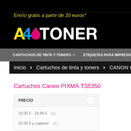
Ir
al
Envío gratis a partir de 20 euros*
contenido
CARTUCHOS DE TINTA Y TONERS
ETIQUETAS PARA IMPRES
Inicio
Cartuchos de tinta y toners
CANON C
Cartuchos Canon PIXMA TS5350
PRECIO
10,00 €
-
19,99 €
artículo
3
20,00 €
y superior
artículo
2