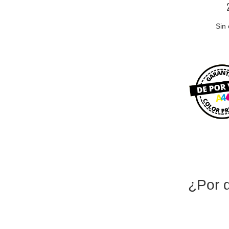
0
Sin 
¿Por 