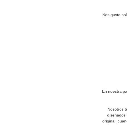
Nos gusta sol
En nuestra p
Nosotros t
diseñados p
original, cua