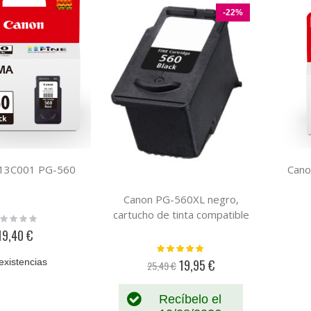
Descendente
-22%
713C001 PG-560
Cano
Canon PG-560XL negro,
cartucho de tinta compatible
ting:
%
19,40 €
Valoración:
100%
existencias
19,95 €
25,49 €
Precio
especial
Recíbelo el