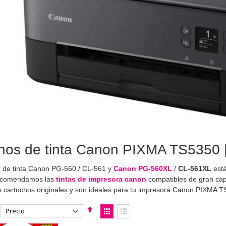
hos de tinta Canon PIXMA TS5350 |
 de tinta Canon PG-560 / CL-561 y
Canon PG-560XL
/
CL-561XL
está
ecomendamos las
tintas de impresora canon
compatibles de gran cap
s cartuchos originales y son ideales para tu impresora Canon PIXMA 
Fijar
Ver
Dirección
como
Parrilla
Lista