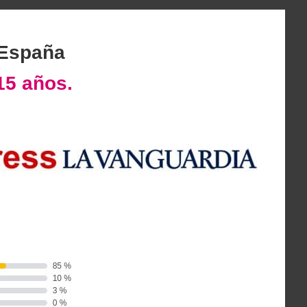
 España
15 años.