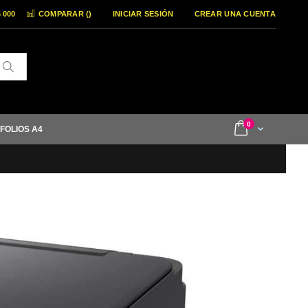
6 000
COMPARAR (
)
INICIAR SESIÓN
CREAR UNA CUENTA
Buscar
items
0
Cart
 FOLIOS A4