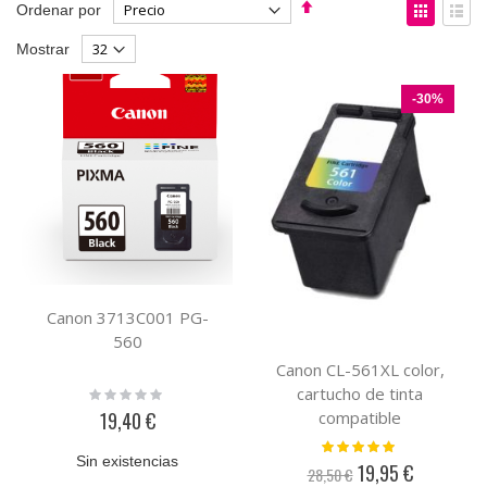
Fijar
Ver
Ordenar por
Dirección
como
Parrilla
List
Mostrar
Descendente
-30%
Canon 3713C001 PG-
560
Canon CL-561XL color,
cartucho de tinta
Rating:
0%
19,40 €
compatible
Valoración:
100%
Sin existencias
19,95 €
28,50 €
Precio