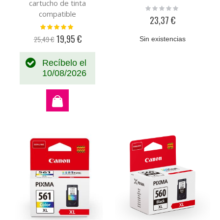
cartucho de tinta
Rating:
compatible
0%
23,37 €
Valoración:
100%
19,95 €
25,49 €
Sin existencias
Precio
especial
Recíbelo el
10/08/2026