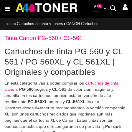
Ir
items
0
Cart
Buscar
al
contenido
Inicio
Cartuchos de tinta y toners
CANON Cartuchos
Tinta Canon PG-560 / CL-561
Cartuchos de tinta PG 560 y CL
561 / PG 560XL y CL 561XL |
Originales y compatibles
En esta categoría vas a poder comprar los
cartuchos de tinta
Canon
:
PG-560
negros y
CL-561
de color cian, magenta y
amarillo. Estos cartuchos también está en versión de alto
rendimiento
PG-560XL
negros y
CL-561XL
tricolor.
Nosotros desde A4toner te recomendamos la versión compatible
XL, son unos cartuchos reciclados que imprimen aún más
páginas que el cartucho XL de Canon. Estas tintas son tan
buenos cartuchos que ofrecen garantía de por vida.
¿Por qué