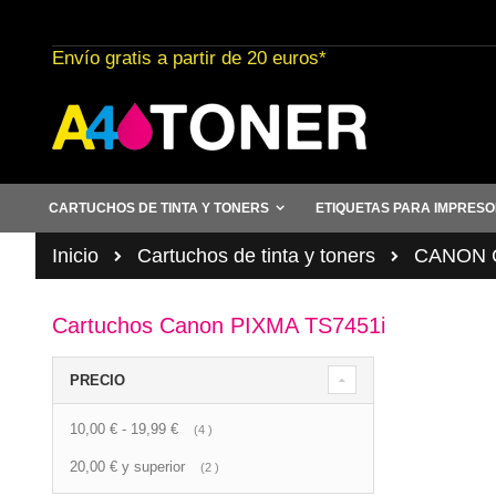
Ir
al
Envío gratis a partir de 20 euros*
contenido
CARTUCHOS DE TINTA Y TONERS
ETIQUETAS PARA IMPRES
Inicio
Cartuchos de tinta y toners
CANON C
Cartuchos Canon PIXMA TS7451i
PRECIO
10,00 €
-
19,99 €
artículo
4
20,00 €
y superior
artículo
2