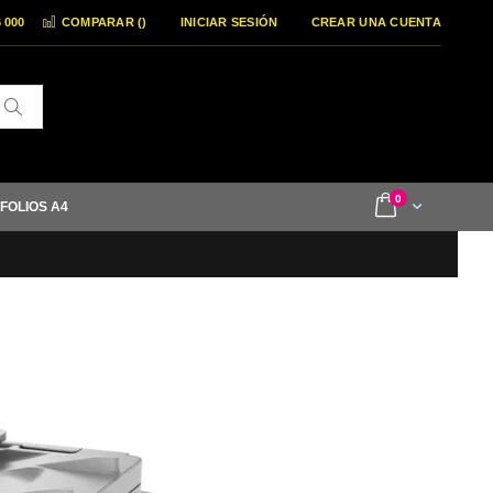
6 000
COMPARAR (
)
INICIAR SESIÓN
CREAR UNA CUENTA
Buscar
items
0
Cart
 FOLIOS A4