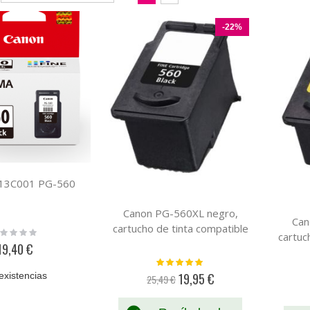
Dirección
como
Parrilla
Lista
Descendente
-22%
713C001 PG-560
Canon PG-560XL negro,
Can
cartucho de tinta compatible
ting:
cartuc
%
19,40 €
Valoración:
100%
existencias
19,95 €
25,49 €
Precio
especial