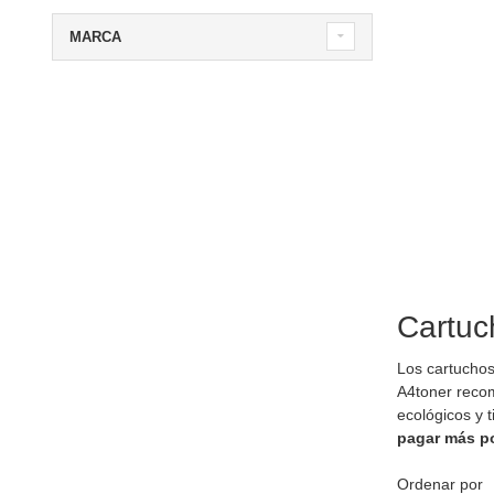
MARCA
Cartuc
Los cartuchos
A4toner rec
ecológicos y 
pagar más p
Ordenar por