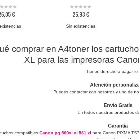
ting:
Rating:
%
0%
26,05 €
26,93 €
existencias
Sin existencias
ué comprar en A4toner los cartuch
XL para las impresoras Can
Tienes derecho a pagar lo 
Atención personaliz
Puedes contactar con nosotros y uno de no
Envío Gratis
En todos nuestros productos d
Garantía
rtuchos compatibles
Canon pg 560xl cl 561 xl
para Canon PIXMA TS7451