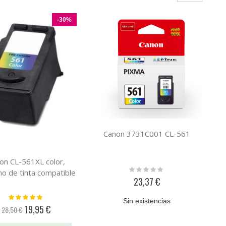
-30%
Canon 3731C001 CL-561
on CL-561XL color,
Rating:
ho de tinta compatible
0%
23,37 €
Valoración:
Sin existencias
100%
19,95 €
28,50 €
Precio
especial