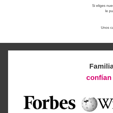
Si eliges nu
le p
Unos ca
Famili
confía