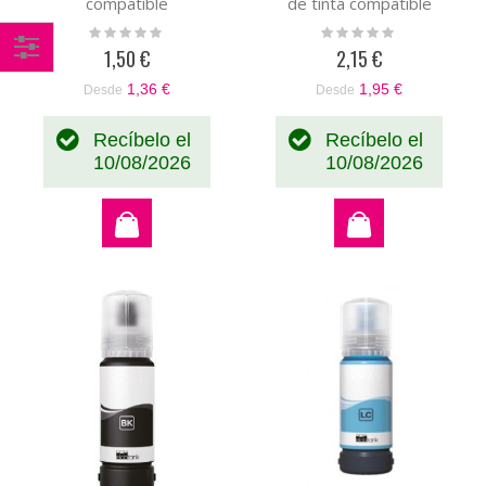
compatible
de tinta compatible
(C13T09B340)
(C13T09B640)
Rating:
Rating:
0%
0%
1,50 €
2,15 €
Comprar
1,36 €
1,95 €
Desde
Desde
por
Recíbelo el
Recíbelo el
10/08/2026
10/08/2026