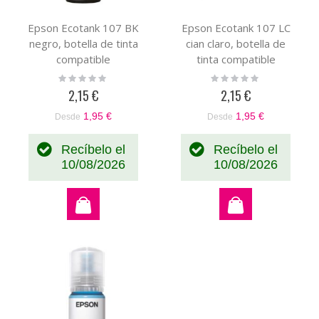
Epson Ecotank 107 BK
Epson Ecotank 107 LC
negro, botella de tinta
cian claro, botella de
compatible
tinta compatible
(C13T09B140)
(C13T09B540)
Rating:
Rating:
0%
0%
2,15 €
2,15 €
1,95 €
1,95 €
Desde
Desde
Recíbelo el
Recíbelo el
10/08/2026
10/08/2026