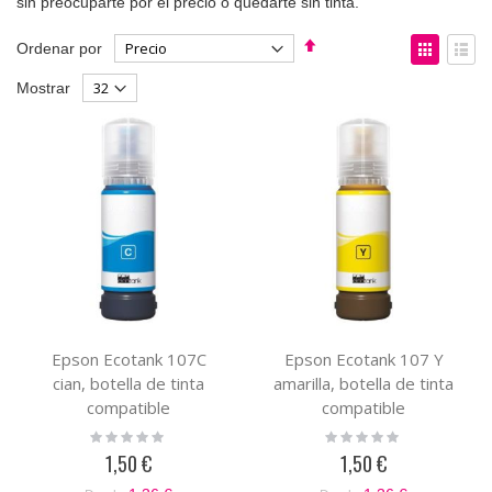
sin preocuparte por el precio o quedarte sin tinta.
Fijar
Ver
Ordenar por
Dirección
como
Parrilla
List
Mostrar
Descendente
Epson Ecotank 107C
Epson Ecotank 107 Y
cian, botella de tinta
amarilla, botella de tinta
compatible
compatible
(C13T09B240)
(C13T09B440)
Rating:
Rating:
0%
0%
1,50 €
1,50 €