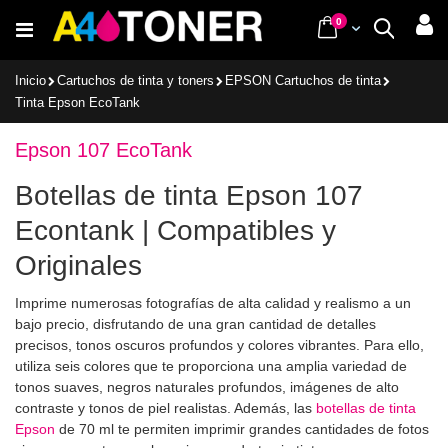
Ir
items
0
Cart
Buscar
al
contenido
Inicio
Cartuchos de tinta y toners
EPSON Cartuchos de tinta
Tinta Epson EcoTank
Epson 107 EcoTank
Botellas de tinta Epson 107
Econtank | Compatibles y
Originales
Imprime numerosas fotografías de alta calidad y realismo a un
bajo precio, disfrutando de una gran cantidad de detalles
precisos, tonos oscuros profundos y colores vibrantes. Para ello,
utiliza seis colores que te proporciona una amplia variedad de
tonos suaves, negros naturales profundos, imágenes de alto
contraste y tonos de piel realistas. Además, las
botellas de tinta
Epson
de 70 ml te permiten imprimir grandes cantidades de fotos