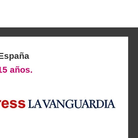
 España
15 años.