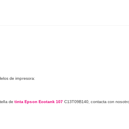
delos de impresora:
otella de
tinta Epson Ecotank 107
C13T09B140, contacta con nosotros p