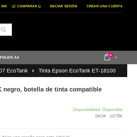
6 000
COMPARAR (
)
INICIAR SESIÓN
CREAR UNA CUENTA
Buscar
items
0
Cart
 FOLIOS A4
07 EcoTank
Tinta Epson EcoTank ET-18100
negro, botella de tinta compatible
Disponibilidad:
Disponible
SKU
107BK