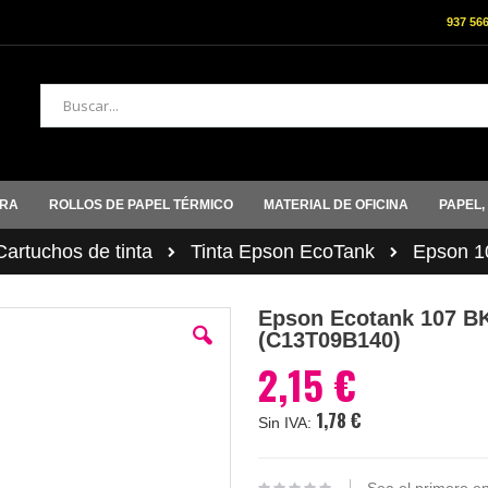
937 56
Buscar
ORA
ROLLOS DE PAPEL TÉRMICO
MATERIAL DE OFICINA
PAPEL,
rtuchos de tinta
Tinta Epson EcoTank
Epson 1
Epson Ecotank 107 BK 
(C13T09B140)
2,15 €
1,78 €