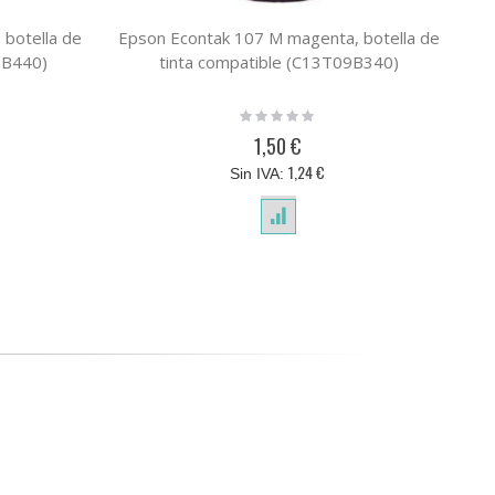
 botella de
Epson Econtak 107 M magenta, botella de
Ep
9B440)
tinta compatible (C13T09B340)
Rating:
0%
1,50 €
1,24 €