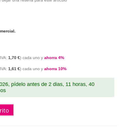
 dejar una reseña para este artículo
mercial.
1,70 €
cada uno y
ahorra
4
%
1,61 €
cada uno y
ahorra
10
%
2026, pídelo antes de
2 dias, 11 horas, 40
dos
rito