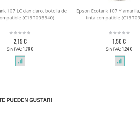
k 107 LC cian claro, botella de
Epson Ecotank 107 Y amarilla,
 compatible (C13T09B540)
tinta compatible (C13T0
Rating:
Rating:
0%
0%
2,15 €
1,50 €
1,78 €
1,24 €
TE PUEDEN GUSTAR!