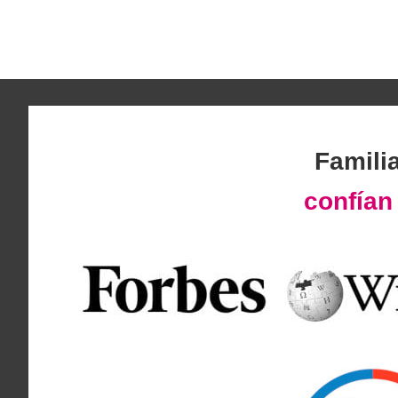
Famili
confía