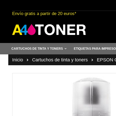
Ir
al
Envío gratis a partir de 20 euros*
contenido
CARTUCHOS DE TINTA Y TONERS
ETIQUETAS PARA IMPRES
Inicio
Cartuchos de tinta y toners
EPSON Ca
Saltar
al
final
de
la
galería
de
imágenes