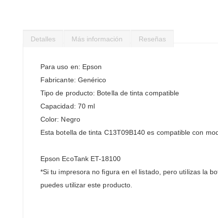
Saltar
al
comienzo
de
Detalles
Más información
Reseñas
la
galería
de
Para uso en: Epson
imágenes
Fabricante: Genérico
Tipo de producto: Botella de tinta compatible
Capacidad: 70 ml
Color: Negro
Esta botella de tinta C13T09B140 es compatible con mo
Epson EcoTank ET-18100
*Si tu impresora no figura en el listado, pero utilizas la b
puedes utilizar este producto.