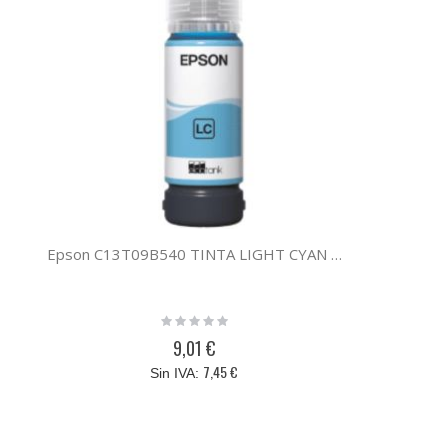
Epson C13T09B540 TINTA LIGHT CYAN ECOTANK 107
Rating:
0%
9,01 €
7,45 €