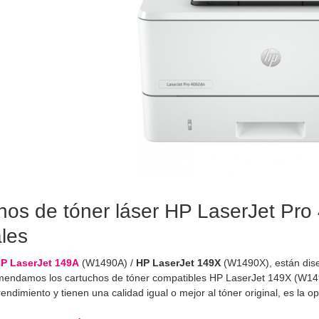
hos de tóner láser HP LaserJet Pro
ales
P LaserJet 149A
(W1490A) /
HP LaserJet 149X
(W1490X), están dis
mendamos los cartuchos de tóner compatibles HP LaserJet 149X (W149
 rendimiento y tienen una calidad igual o mejor al tóner original, es l