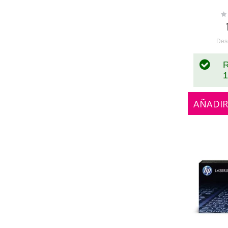
Ra
0
Des
R
1
AÑADIR