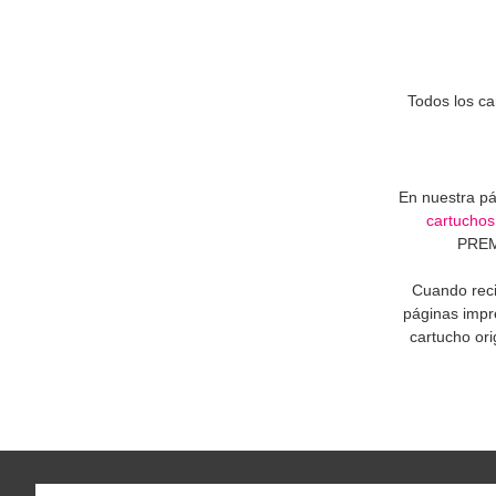
Todos los c
En nuestra pá
cartuchos
PREMI
Cuando reci
páginas impre
cartucho ori