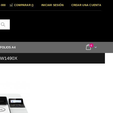
6 000
COMPARAR (
)
INICIAR SESIÓN
CREAR UNA CUENTA
Buscar
items
0
Cart
 FOLIOS A4
/ W1490X