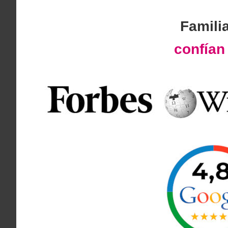
Famili
confía