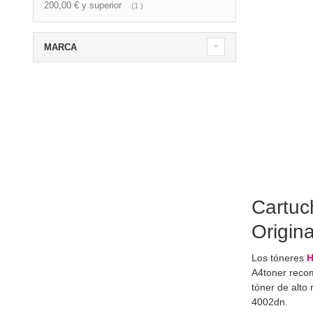
200,00 €
y superior
artículo
1
MARCA
Cartuc
Origin
Los tóneres
H
A4toner reco
tóner de alto
4002dn.