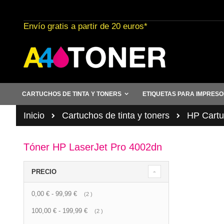
Ir
al
Envío gratis a partir de 20 euros*
contenido
CARTUCHOS DE TINTA Y TONERS
ETIQUETAS PARA IMPRES
Inicio
Cartuchos de tinta y toners
HP Cartuc
Tóner HP LaserJet Pro 4002dn
PRECIO
0,00 €
-
99,99 €
artículo
2
100,00 €
-
199,99 €
artículo
2