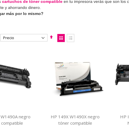
s
cartuchos de tóner compatible
en tu impresora verás que son los c
te y ahorrando dinero.
gar más por lo mismo?
Fijar
Ver
Dirección
como
Parrilla
Lista
Descendente
 W1490A negro
HP 149X W1490X negro
HP 
 compatible
tóner compatible