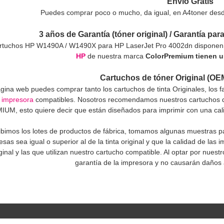
Envío Gratis
Puedes comprar poco o mucho, da igual, en A4toner desde 
3 años de Garantía (tóner original) / Garantía par
artuchos HP W1490A / W1490X para HP LaserJet Pro 4002dn disponen 
HP
de nuestra marca
ColorPremium tienen un
Cartuchos de tóner Original (OE
gina web puedes comprar tanto los cartuchos de tinta Originales, los 
 impresora
compatibles. Nosotros recomendamos nuestros cartuchos de 
UM, esto quiere decir que están diseñados para imprimir con una calida
bimos los lotes de productos de fábrica, tomamos algunas muestras par
sas sea igual o superior al de la tinta original y que la calidad de las 
ginal y las que utilizan nuestro cartucho compatible. Al optar por nue
garantía de la impresora y no causarán daños 