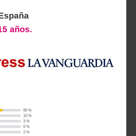
 España
15 años.