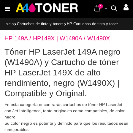
Ir
items
0
Cart
Buscar
al
contenido
Inicio
Cartuchos de tinta y toners
HP Cartuchos de tinta y toner
HP 149A / HP149X | W1490A / W1490X
Tóner HP LaserJet 149A negro
(W1490A) y Cartucho de tóner
HP LaserJet 149X de alto
rendimiento, negro (W1490X) |
Compatible y Original.
En esta categoría encontrarás cartuchos de tóner HP LaserJet
con Jet Intelligence, tanto originales como compatibles, de color
negro.
Su color negro es potente y definido para que los resultados sean
inmejorables.