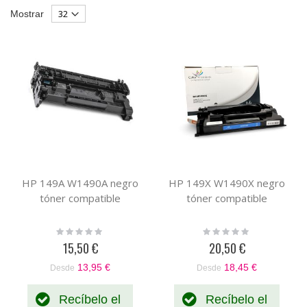
Dirección
como
Parrilla
List
Mostrar
Descendente
HP 149A W1490A negro
HP 149X W1490X negro
tóner compatible
tóner compatible
Rating:
Rating:
0%
0%
15,50 €
20,50 €
13,95 €
18,45 €
Desde
Desde
Recíbelo el
Recíbelo el