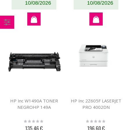
10/08/2026
10/08/2026
Comprar
por
HP Inc W1490A TONER
HP Inc 2Z605F LASERJET
NEGROHP 149A
PRO 4002DN
Rating:
Rating:
0%
0%
135,46 €
196,60 €