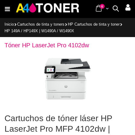
Ir
items
0
Cart
Buscar
al
contenido
Inicio
Cartuchos de tinta y toners
HP Cartuchos de tinta y toner
HP 149A / HP149X | W1490A / W1490X
Tóner HP LaserJet Pro 4102dw
Cartuchos de tóner láser HP
LaserJet Pro MFP 4102dw |