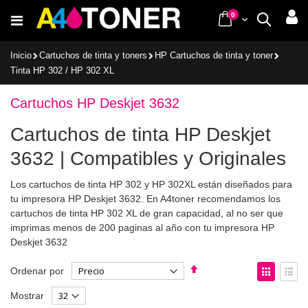
Ir
items
0
Cart
Buscar
al
contenido
Inicio
Cartuchos de tinta y toners
HP Cartuchos de tinta y toner
Tinta HP 302 / HP 302 XL
Cartuchos HP Deskjet 3632
Cartuchos de tinta HP Deskjet
3632 | Compatibles y Originales
Los cartuchos de tinta HP 302 y HP 302XL están diseñados para
tu impresora HP Deskjet 3632. En A4toner recomendamos los
cartuchos de tinta HP 302 XL de gran capacidad, al no ser que
imprimas menos de 200 paginas al año con tu impresora HP
Deskjet 3632
Fijar
Ver
Ordenar por
Dirección
como
Parrilla
List
Mostrar
Descendente