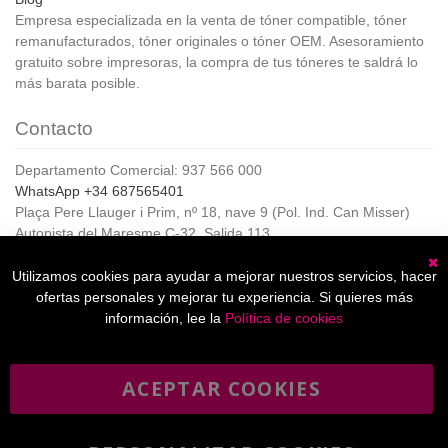
Empresa especializada en la venta de tóner compatible, tóner
remanufacturados, tóner originales o tóner OEM. Asesoramiento
gratuito sobre impresoras, la compra de tus tóneres te saldrá lo
más barata posible.
Contacto
Departamento Comercial: 937 566 000
WhatsApp +34 687565401
Plaça Pere Llauger i Prim, nº 18, nave 9 (Pol. Ind. Can Misser)
Autopista del Maresme C-32, Salida 113
08360, Canet de Mar (Barcelona)
Horario de Atención al cliente:
Utilizamos cookies para ayudar a mejorar nuestros servicios, hacer
C
De lunes a jueves de 8:00 a 17:00,
ofertas personales y mejorar tu experiencia. Si quieres más
Viernes de 8:00 a 15:00
información, lee la
Política de cookies
ACEPTAR COOKIES
Boletín
Suscribirse
informativo