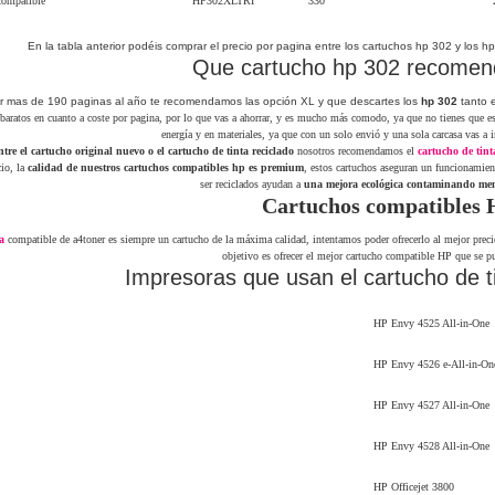
ompatible
HP302XLTRI
330
En la tabla anterior podéis comprar el precio por pagina entre los cartuchos hp 302 y los h
Que cartucho hp 302 recome
mir mas de 190 paginas al año te recomendamos las opción XL y que descartes los
hp 302
tanto 
baratos en cuanto a coste por pagina, por lo que vas a ahorrar, y es mucho más comodo, ya que no tienes que e
energía y en materiales, ya que con un solo envió y una sola carcasa vas a
entre el cartucho original nuevo o el cartucho de tinta reciclado
nosotros recomendamos el
cartucho de tin
cio, la
calidad de nuestros cartuchos compatibles hp es premium
, estos cartuchos aseguran un funcionamient
ser reciclados ayudan a
una mejora ecológica contaminando men
Cartuchos compatibles 
a
compatible de a4toner es siempre un cartucho de la máxima calidad, intentamos poder ofrecerlo al mejor preci
objetivo es ofrecer el mejor cartucho compatible HP que se 
Impresoras que usan el cartucho de t
HP Envy 4525 All-in-One
HP Envy 4526 e-All-in-On
HP Envy 4527 All-in-One
HP Envy 4528 All-in-One
HP Officejet 3800