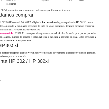
21
Basada en
19,95 €
0,06
Tricolor
colorantes
p 302xl y también compararlos con los compatibles o reciclados
ndamos comprar
el
F6U66AE como el
F6U65AE, eligiendo
los cartuchos
de gran capacidad o HP 302XL, estos
star comprando y cambiando cartuchos de tinta en tantas ocasiones. También consigues ahorrar en
 imprimir hasta 480 paginas en vez de 190.
ta compatible
HP 302 XL tanto para el negro como para el tricolor. La razón principal es que sale a
o, calidad, numero de paginas y fiabilidad igual o superior al cartucho original. Estos cartuchos al
os y siendo mas responsables
.
HP 302 xl
o posible trabajando grandes volúmenes y comprando directamente a fabrica pero nuestro principal
pueda comprar en el mercado.
inta HP 302 / HP 302xl
e