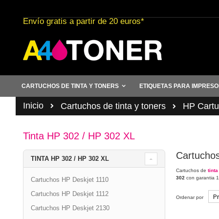
Ir
al
Envío gratis a partir de 20 euros*
contenido
CARTUCHOS DE TINTA Y TONERS
ETIQUETAS PARA IMPRES
Inicio
Cartuchos de tinta y toners
HP Cartuc
Tinta HP 302 / HP 302 XL
Cartuchos
TINTA HP 302 / HP 302 XL
Cartuchos de
tinta
302
con garantia 1
Cartuchos HP Deskjet 1110
Cartuchos HP Deskjet 1112
Ordenar por
Cartuchos HP Deskjet 2130