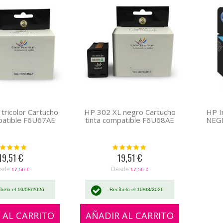
tricolor Cartucho
HP 302 XL negro Cartucho
HP I
patible F6U67AE
tinta compatible F6U68AE
NEG
oración:
Valoración:
100%
100%
19,51 €
19,51 €
sde
Desde
17,56 €
17,56 €
íbelo el 10/08/2026
Recíbelo el 10/08/2026
 AL CARRITO
AÑADIR AL CARRITO