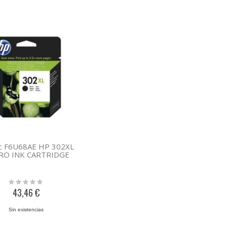
c F6U68AE HP 302XL
RO INK CARTRIDGE
Rating:
0%
43,46 €
Sin existencias