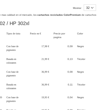
Mostrar
e mas calidad en el mercado, los
cartuchos reciclados ColorPremium
de cartuchos
302 / HP 302xl
Tipos de tinta
Precio en €
Precio por
Color
pagina
Con base de
17,98 €
0,09
Negro
pigmento
Basada en
21,99 €
0,13
Tricolor
colorantes
Con base de
36,99 €
0,08
Negro
pigmento
Basada en
36,99 €
0,11
Tricolor
colorantes
20
Con base de
19,95 €
0,04
Negro
pigmento