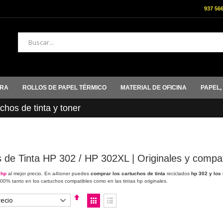
937 56
Buscar
ORA
ROLLOS DE PAPEL TÉRMICO
MATERIAL DE OFICINA
PAPEL,
hos de tinta y toner
 de Tinta HP 302 / HP 302XL | Originales y compat
 hp
al mejor precio. En a4toner puedes
c
omprar los cartuchos de tinta
reciclados
hp 302 y los
00% tanto en los cartuchos compatibles como en las tintas hp originales.
Fijar
Ver
Dirección
como
Descendente
Parrilla
Lista