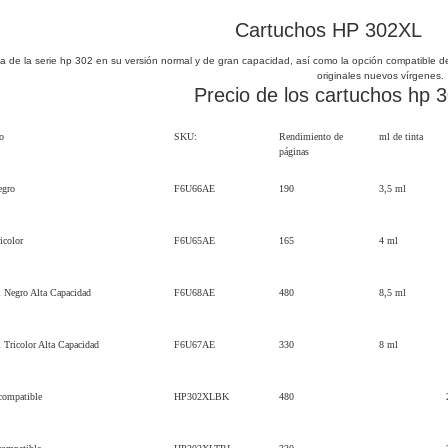
Cartuchos HP 302XL
ta de la serie hp 302 en su versión normal y de gran capacidad, así como la opción compatible d
originales nuevos vírgenes.
Precio de los cartuchos hp 
o
SKU:
Rendimiento de
ml de tinta
páginas
egro
F6U66AE
190
3,5 ml
icolor
F6U65AE
165
4 ml
 Negro Alta Capacidad
F6U68AE
480
8,5 ml
Tricolor Alta Capacidad
F6U67AE
330
8 ml
ompatible
HP302XLBK
480