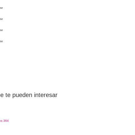
ne
ne
ne
ne
e te pueden interesar
os 364