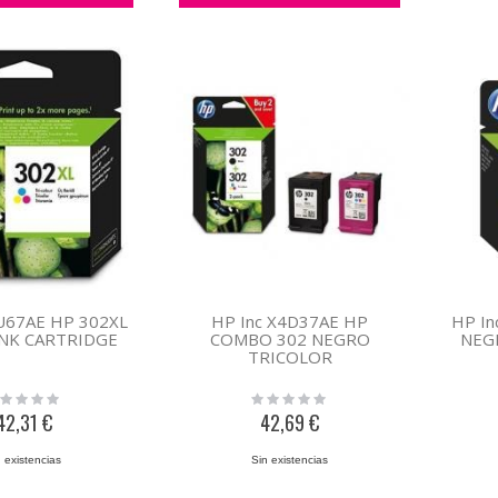
6U67AE HP 302XL
HP Inc X4D37AE HP
HP In
INK CARTRIDGE
COMBO 302 NEGRO
NEG
TRICOLOR
ing:
Rating:
0%
42,31 €
42,69 €
 existencias
Sin existencias