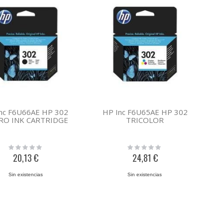
nc F6U66AE HP 302
HP Inc F6U65AE HP 302
RO INK CARTRIDGE
TRICOLOR
Rating:
Rating:
0%
0%
20,13 €
24,81 €
Sin existencias
Sin existencias