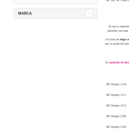
HP 302 XL Color c
MARCA
Si vas a impri
cartuchos son mas 
A la hora de
elegir 
casi la mitad del pre
El
cartucho de tint
HP Deskjet 1110
HP Deskjet 1111
HP Deskjet 1112
HP Deskjet 2100
HP Deskjet 2130