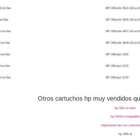
l-In-One
HP OfficeJet 4655 All-in-O
in-One
HP OfficeJet 4656 All-in-O
l-in-One
HP OfficeJet 4657 All-in-O
-in-One
HP OfficeJet 4658 All-in-O
-in-One
HP Officejet 5200
-in-One
HP Officejet 5220
l-in-One
HP Officejet 5230
Otros cartuchos hp muy vendidos qu
hp 304 xl color
hp 932xl compatible
impresoras hp con cartuch
hp 300 xl