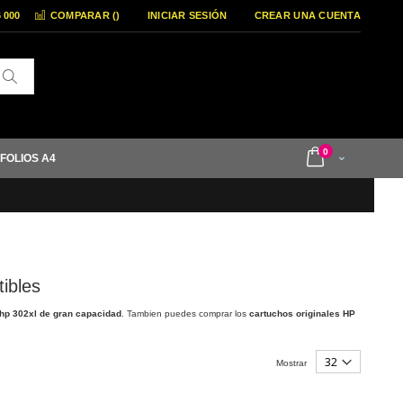
6 000
COMPARAR (
)
INICIAR SESIÓN
CREAR UNA CUENTA
Buscar
items
0
 FOLIOS A4
Cart
ibles
 hp 302xl de gran capacidad
. Tambien puedes comprar los
cartuchos originales HP
Mostrar