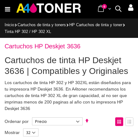
Ir
items
0
Cart
Buscar
al
contenido
Inicio
Cartuchos de tinta y toners
HP Cartuchos de tinta y toner
Tinta HP 302 / HP 302 XL
Cartuchos HP Deskjet 3636
Cartuchos de tinta HP Deskjet
3636 | Compatibles y Originales
Los cartuchos de tinta HP 302 y HP 302XL están diseñados para
tu impresora HP Deskjet 3636. En A4toner recomendamos los
cartuchos de tinta HP 302 XL de gran capacidad, al no ser que
imprimas menos de 200 paginas al año con tu impresora HP
Deskjet 3636
Fijar
Ver
Ordenar por
Dirección
como
Parrilla
List
Mostrar
Descendente