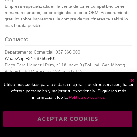
Empresa especializada en la venta de tóner compatible, tóner
remanufacturados, tóner originales o tóner OEM. Asesoramiento
gratuito sobre impresoras, la compra de tus tóneres te saldrá lo
más barata posible.
Contacto
Departamento Comercial: 937 566 000
WhatsApp +34 687565401
Plaça Pere Llauger i Prim, nº 18, nave 9 (Pol. Ind. Can Misser)
Autopista del Maresme C-32, Salida 113
08360, Canet de Mar (Barcelona)
Horario de Atención al cliente:
Utilizamos cookies para ayudar a mejorar nuestros servicios, hacer
C
De lunes a jueves de 8:00 a 17:00,
ofertas personales y mejorar tu experiencia. Si quieres más
Viernes de 8:00 a 15:00
información, lee la
Política de cookies
ACEPTAR COOKIES
Boletín
Suscribirse
informativo