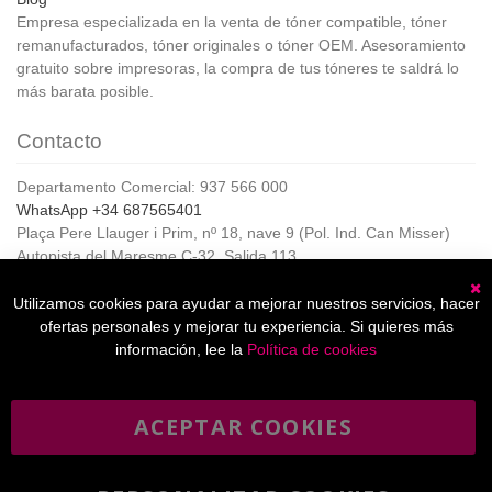
Empresa especializada en la venta de tóner compatible, tóner
remanufacturados, tóner originales o tóner OEM. Asesoramiento
gratuito sobre impresoras, la compra de tus tóneres te saldrá lo
más barata posible.
Contacto
Departamento Comercial: 937 566 000
WhatsApp +34 687565401
Plaça Pere Llauger i Prim, nº 18, nave 9 (Pol. Ind. Can Misser)
Autopista del Maresme C-32, Salida 113
08360, Canet de Mar (Barcelona)
Horario de Atención al cliente:
Utilizamos cookies para ayudar a mejorar nuestros servicios, hacer
C
De lunes a jueves de 8:00 a 17:00,
ofertas personales y mejorar tu experiencia. Si quieres más
Viernes de 8:00 a 15:00
información, lee la
Política de cookies
ACEPTAR COOKIES
Boletín
Suscribirse
informativo