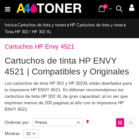
Ir
items
0
Cart
Buscar
al
contenido
Inicio
Cartuchos de tinta y toners
HP Cartuchos de tinta y toner
Tinta HP 302 / HP 302 XL
Cartuchos HP Envy 4521
Cartuchos de tinta HP ENVY
4521 | Compatibles y Originales
Los cartuchos de tinta HP 302 y HP 302XL están diseñados para
tu impresora HP ENVY 4521. En A4toner recomendamos los
cartuchos de tinta HP 302 XL de gran capacidad, al no ser que
imprimas menos de 200 paginas al año con tu impresora HP
ENVY 4521
Fijar
Ver
Ordenar por
Dirección
como
Parrilla
List
Mostrar
Descendente