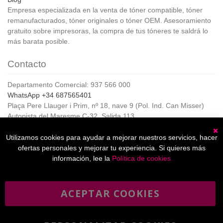
Empresa especializada en la venta de tóner compatible, tóner
remanufacturados, tóner originales o tóner OEM. Asesoramiento
gratuito sobre impresoras, la compra de tus tóneres te saldrá lo
más barata posible.
Contacto
Departamento Comercial: 937 566 000
WhatsApp +34 687565401
Plaça Pere Llauger i Prim, nº 18, nave 9 (Pol. Ind. Can Misser)
Autopista del Maresme C-32, Salida 113
08360, Canet de Mar (Barcelona)
Horario de Atención al cliente:
Utilizamos cookies para ayudar a mejorar nuestros servicios, hacer
C
De lunes a jueves de 8:00 a 17:00,
ofertas personales y mejorar tu experiencia. Si quieres más
Viernes de 8:00 a 15:00
información, lee la
Política de cookies
ACEPTAR COOKIES
Boletín
Suscribirse
informativo