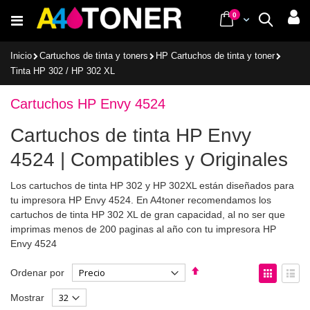
Ir
items
0
Cart
Buscar
al
contenido
Inicio
Cartuchos de tinta y toners
HP Cartuchos de tinta y toner
Tinta HP 302 / HP 302 XL
Cartuchos HP Envy 4524
Cartuchos de tinta HP Envy
4524 | Compatibles y Originales
Los cartuchos de tinta HP 302 y HP 302XL están diseñados para
tu impresora HP Envy 4524. En A4toner recomendamos los
cartuchos de tinta HP 302 XL de gran capacidad, al no ser que
imprimas menos de 200 paginas al año con tu impresora HP
Envy 4524
Fijar
Ver
Ordenar por
Dirección
como
Parrilla
List
Mostrar
Descendente