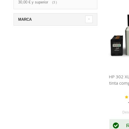
30,00 €
y superior
artículo
3
MARCA
HP 302 XL
tinta com
Va
Des
R