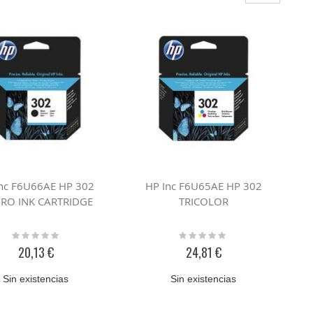
Inc F6U66AE HP 302
HP Inc F6U65AE HP 302
RO INK CARTRIDGE
TRICOLOR
Rating:
Rating:
0%
0%
20,13 €
24,81 €
Sin existencias
Sin existencias