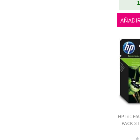
1
AÑADIR
HP Inc F
PACK 3 
Ra