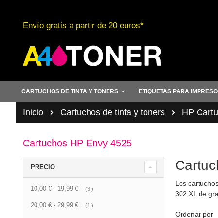
Ir
al
Envío gratis a partir de 20 euros*
contenido
CARTUCHOS DE TINTA Y TONERS
ETIQUETAS PARA IMPRES
Inicio
Cartuchos de tinta y toners
HP Cartuc
Cartuchos HP Envy 4525
Cartuc
PRECIO
Los cartuchos
10,00 €
-
19,99 €
artículo
3
302 XL de gra
20,00 €
-
29,99 €
artículo
1
Ordenar por