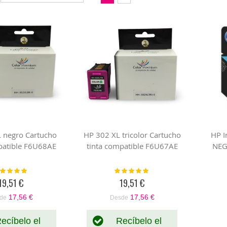
Dirección
como
Parrilla
Lista
Descendente
 negro Cartucho
HP 302 XL tricolor Cartucho
HP 
patible F6U68AE
tinta compatible F6U67AE
NEG
loración:
Valoración:
100%
100%
19,51 €
19,51 €
17,56 €
17,56 €
de
Desde
ecíbelo el
Recíbelo el