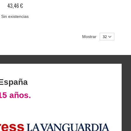
0%
43,46 €
Sin existencias
Mostrar
 España
15 años.