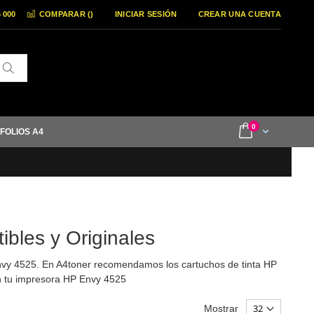
6 000
COMPARAR (
)
INICIAR SESIÓN
CREAR UNA CUENTA
Buscar
items
0
Cart
 FOLIOS A4
bles y Originales
nvy 4525. En A4toner recomendamos los cartuchos de tinta HP
n tu impresora HP Envy 4525
Mostrar