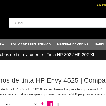
937 56
Buscar
ORA
ROLLOS DE PAPEL TÉRMICO
MATERIAL DE OFICINA
PAPEL,
hos de tinta y toner
Tinta HP 302 / HP 302 XL
hos de tinta HP Envy 4525 | Compati
 de tinta HP 302 y HP 302XL están diseñados para tu impresora HP E
n capacidad, al no ser que imprimas menos de 200 paginas al año co
Fijar
Ver