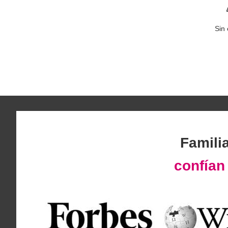
0
Sin 
Famili
confía