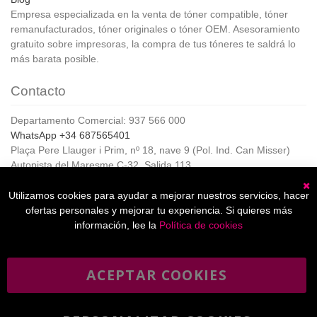
Empresa especializada en la venta de tóner compatible, tóner
remanufacturados, tóner originales o tóner OEM. Asesoramiento
gratuito sobre impresoras, la compra de tus tóneres te saldrá lo
más barata posible.
Contacto
Departamento Comercial: 937 566 000
WhatsApp +34 687565401
Plaça Pere Llauger i Prim, nº 18, nave 9 (Pol. Ind. Can Misser)
Autopista del Maresme C-32, Salida 113
08360, Canet de Mar (Barcelona)
Horario de Atención al cliente:
Utilizamos cookies para ayudar a mejorar nuestros servicios, hacer
C
De lunes a jueves de 8:00 a 17:00,
ofertas personales y mejorar tu experiencia. Si quieres más
Viernes de 8:00 a 15:00
información, lee la
Política de cookies
ACEPTAR COOKIES
Boletín
Suscribirse
informativo