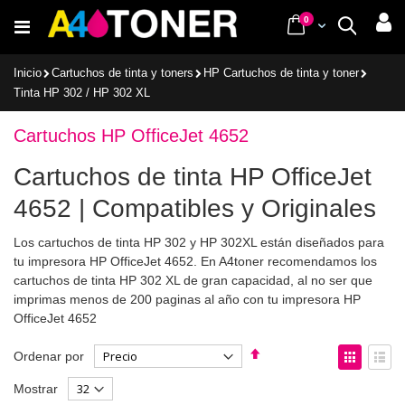
Ir
items
0
Cart
Buscar
al
contenido
Inicio
Cartuchos de tinta y toners
HP Cartuchos de tinta y toner
Tinta HP 302 / HP 302 XL
Cartuchos HP OfficeJet 4652
Cartuchos de tinta HP OfficeJet
4652 | Compatibles y Originales
Los cartuchos de tinta HP 302 y HP 302XL están diseñados para
tu impresora HP OfficeJet 4652. En A4toner recomendamos los
cartuchos de tinta HP 302 XL de gran capacidad, al no ser que
imprimas menos de 200 paginas al año con tu impresora HP
OfficeJet 4652
Fijar
Ver
Ordenar por
Dirección
como
Parrilla
List
Mostrar
Descendente