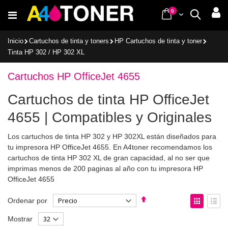
Ir
items
0
Cart
Buscar
al
contenido
Inicio
Cartuchos de tinta y toners
HP Cartuchos de tinta y toner
Tinta HP 302 / HP 302 XL
Cartuchos HP OfficeJet 4655
Cartuchos de tinta HP OfficeJet
4655 | Compatibles y Originales
Los cartuchos de tinta HP 302 y HP 302XL están diseñados para
tu impresora HP OfficeJet 4655. En A4toner recomendamos los
cartuchos de tinta HP 302 XL de gran capacidad, al no ser que
imprimas menos de 200 paginas al año con tu impresora HP
OfficeJet 4655
Fijar
Ver
Ordenar por
Dirección
como
Parrilla
List
Mostrar
Descendente