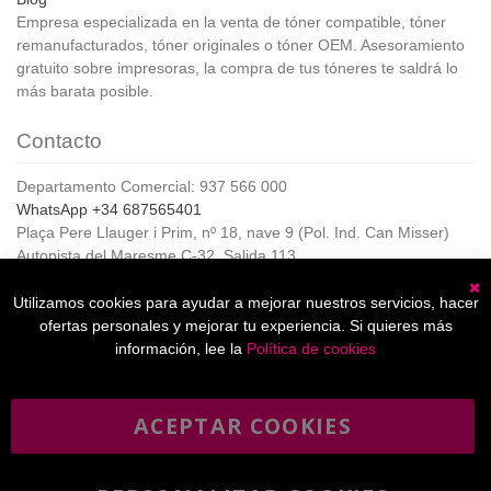
Empresa especializada en la venta de tóner compatible, tóner
remanufacturados, tóner originales o tóner OEM. Asesoramiento
gratuito sobre impresoras, la compra de tus tóneres te saldrá lo
más barata posible.
Contacto
Departamento Comercial: 937 566 000
WhatsApp +34 687565401
Plaça Pere Llauger i Prim, nº 18, nave 9 (Pol. Ind. Can Misser)
Autopista del Maresme C-32, Salida 113
08360, Canet de Mar (Barcelona)
Horario de Atención al cliente:
Utilizamos cookies para ayudar a mejorar nuestros servicios, hacer
C
De lunes a jueves de 8:00 a 17:00,
ofertas personales y mejorar tu experiencia. Si quieres más
Viernes de 8:00 a 15:00
información, lee la
Política de cookies
ACEPTAR COOKIES
Boletín
Suscribirse
informativo