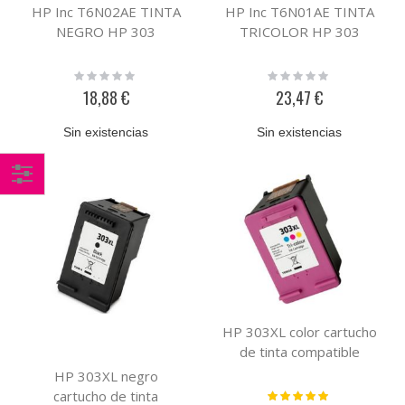
HP Inc T6N02AE TINTA
HP Inc T6N01AE TINTA
NEGRO HP 303
TRICOLOR HP 303
Rating:
Rating:
0%
0%
18,88 €
23,47 €
Sin existencias
Sin existencias
Comprar
por
HP 303XL color cartucho
de tinta compatible
HP 303XL negro
cartucho de tinta
Valoración: