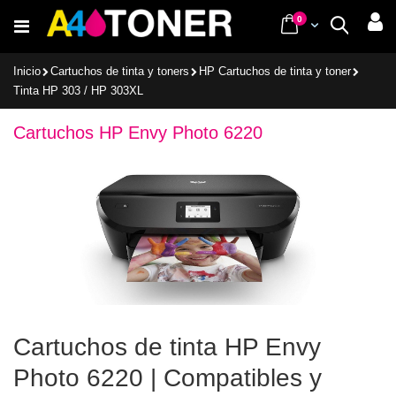
Ir
items
0
Cart
Buscar
al
contenido
Inicio
Cartuchos de tinta y toners
HP Cartuchos de tinta y toner
Tinta HP 303 / HP 303XL
Cartuchos HP Envy Photo 6220
Cartuchos de tinta HP Envy
Photo 6220 | Compatibles y