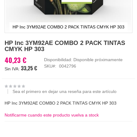
HP Inc 3YM92AE COMBO 2 PACK TINTAS CMYK HP 303
Saltar
HP Inc 3YM92AE COMBO 2 PACK TINTAS
al
CMYK HP 303
comienzo
de
40,23 €
Disponibilidad:
Disponible próximamente
la
SKU
0042796
33,25 €
galería
de
imágenes
Sea el primero en dejar una reseña para este artículo
HP Inc 3YM92AE COMBO 2 PACK TINTAS CMYK HP 303
Notificarme cuando este producto vuelva a stock