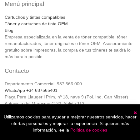
Menú principal
Cartuchos y tintas compatibles
Tóner y cartuchos de tinta OEM
Blog
Empresa especializada en la venta de tóner compatible, tóner
remanufacturados, tóner originales o tóner OEM. Asesoramiento
gratuito sobre impresoras, la compra de tus tóneres te saldrá lo
más barata posible.
Contacto
Departamento Comercial: 937 566 000
WhatsApp +34 687565401
Plaça Pere Llauger i Prim, nº 18, nave 9 (Pol. Ind. Can Misser)
Autopista del Maresme C-32, Salida 113
08360, Canet de Mar (Barcelona)
Horario de Atención al cliente:
Utilizamos cookies para ayudar a mejorar nuestros servicios, hacer
C
De lunes a jueves de 8:00 a 17:00,
ofertas personales y mejorar tu experiencia. Si quieres más
Viernes de 8:00 a 15:00
información, lee la
Política de cookies