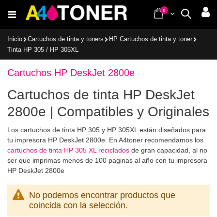
Ir
items
0
Cart
Buscar
al
contenido
Inicio
Cartuchos de tinta y toners
HP Cartuchos de tinta y toner
Tinta HP 305 / HP 305XL
Cartuchos HP DeskJet 2800e
Cartuchos de tinta HP DeskJet
2800e | Compatibles y Originales
Los cartuchos de tinta HP 305 y HP 305XL están diseñados para
tu impresora HP DeskJet 2800e. En A4toner recomendamos los
cartuchos de tinta HP 305 XL reciclados
de gran capacidad, al no
ser que imprimas menos de 100 paginas al año con tu impresora
HP DeskJet 2800e
No podemos encontrar productos que
coincida con la selección.