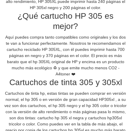
alto rendimiento, HP 305XL puede imprimir hasta 240 páginas el
HP 305xl negro y 200 páginas el color.
¿Qué cartucho HP 305 es
mejor?
Aquí puedes compra tanto compatibles como originales y los dos
te van a funcionar perfectamente. Nosotros te recomendamos el
cartucho reciclado HP 305XL, con él puedes imprimir hasta 700
páginas en negro y 370 páginas en el color. El precio es más
barato que el hp 305XL original de HP y encima es un producto
mucho más ecológico ♻️ y que emite mucho menos
CO2 -
A4toner ❤️
Cartuchos de tinta 305 y 305xl
Cartuchos de tinta hp, estas tintas se pueden comprar en versión
normal, el hp 305 o en versión de gran capacidad HP305xl , a su
vez son dos cartuchos, el hp 305 negro y el hp 305 color o tricolor
con la versión de alto rendimiento o más páginas pasa lo mismo,
son dos tintas: cartucho hp 305 xl negra y cartuchos hp305xl
tricolor o color. Como puedes ver en la tabla de más abajo, el
precio por copia de los cartuchos hp 305xl es mucho más barato