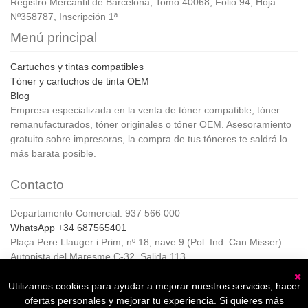
Registro Mercantil de Barcelona, Tomo 40068, Folio 94, Hoja
Nº358787, Inscripción 1ª
Menú principal
Cartuchos y tintas compatibles
Tóner y cartuchos de tinta OEM
Blog
Empresa especializada en la venta de tóner compatible, tóner
remanufacturados, tóner originales o tóner OEM. Asesoramiento
gratuito sobre impresoras, la compra de tus tóneres te saldrá lo
más barata posible.
Contacto
Departamento Comercial: 937 566 000
WhatsApp +34 687565401
Plaça Pere Llauger i Prim, nº 18, nave 9 (Pol. Ind. Can Misser)
Autopista del Maresme C-32, Salida 113
08360, Canet de Mar (Barcelona)
Horario de Atención al cliente:
Utilizamos cookies para ayudar a mejorar nuestros servicios, hacer
C
De lunes a jueves de 8:00 a 17:00,
ofertas personales y mejorar tu experiencia. Si quieres más