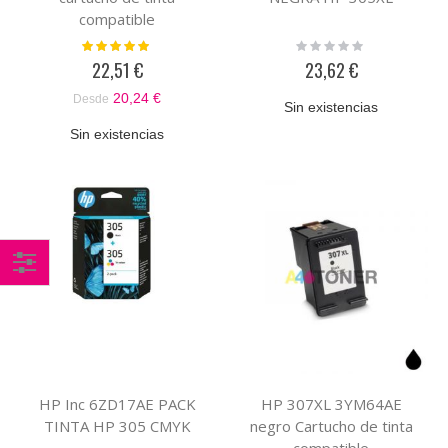
compatible
Valoración:
Rating:
100%
0%
22,51 €
23,62 €
20,24 €
Desde
Sin existencias
Sin existencias
Comprar
por
HP Inc 6ZD17AE PACK
HP 307XL 3YM64AE
TINTA HP 305 CMYK
negro Cartucho de tinta
compatible