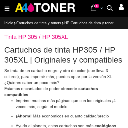
Ir
items
0
Cart
Buscar
al
contenido
Inicio
Cartuchos de tinta y toners
HP Cartuchos de tinta y toner
Tinta HP 305 / HP 305XL
Cartuchos de tinta HP305 / HP
305XL | Originales y compatibles
Se trata de un cartucho negro y otro de color (que lleva 3
colores), para imprimir más, puedes optar por la versión XL.
¿Quieres saber un poco más?
Estamos encantados de poder ofrecerte
cartuchos
compatibles
:
Imprime muchas más páginas que con los originales ¡4
veces más, según el modelo!
¡Ahorra!
Más económicos en cuanto calidad/precio
Ayuda al planeta, estos cartuchos son más
ecológicos