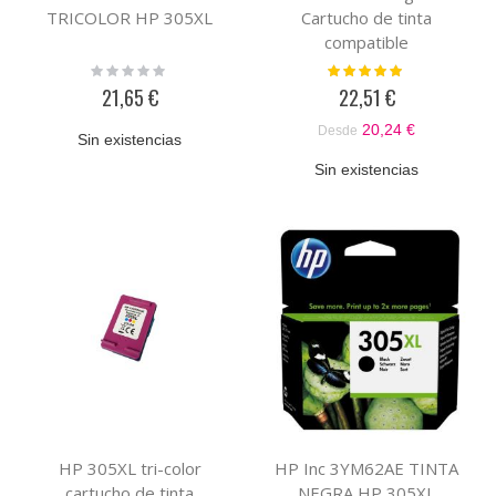
TRICOLOR HP 305XL
Cartucho de tinta
compatible
Rating:
Valoración:
0%
100%
21,65 €
22,51 €
20,24 €
Desde
Sin existencias
Sin existencias
HP 305XL tri-color
HP Inc 3YM62AE TINTA
cartucho de tinta
NEGRA HP 305XL