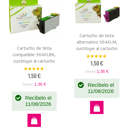
Cartucho de tinta
alternativo 364XLM,
Cartucho de tinta
sustituye al cartucho
compatible 364XLBK,
original magenta
Valoración:
100%
sustituye al cartucho
CB319EE-CB324EE
1,50 €
original negro CB316EE-
Valoración:
1,36 €
Desde
100%
CN684EE
1,50 €
1,36 €
Recíbelo el
Desde
11/08/2026
Recíbelo el
11/08/2026