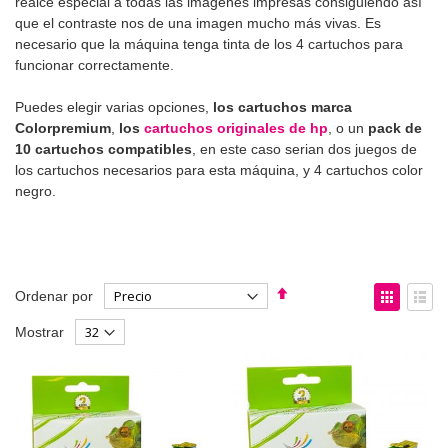
realce especial a todas las imágenes impresas consiguiendo así
que el contraste nos de una imagen mucho más vivas. Es
necesario que la máquina tenga tinta de los 4 cartuchos para
funcionar correctamente.
Puedes elegir varias opciones,
los cartuchos marca
Colorpremium
,
los
cartuchos originales de hp
, o un
pack de
10 cartuchos compatibles
, en este caso serian dos juegos de
los cartuchos necesarios para esta máquina, y 4 cartuchos color
negro.
Fijar
Ver
Ordenar por
Dirección
como
Parrilla
List
Mostrar
Descendente