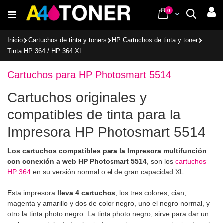
Ir
items
0
Cart
Buscar
al
contenido
Inicio
Cartuchos de tinta y toners
HP Cartuchos de tinta y toner
Tinta HP 364 / HP 364 XL
Cartuchos para HP Photosmart 5514
Cartuchos originales y
compatibles de tinta para la
Impresora HP Photosmart 5514
Los cartuchos compatibles para la Impresora multifunción
con conexión a web HP Photosmart 5514
, son los
cartuchos
HP 364
en su versión normal o el de gran capacidad XL.
Esta impresora
lleva 4 cartuchos
, los tres colores, cian,
magenta y amarillo y dos de color negro, uno el negro normal, y
otro la tinta photo negro. La tinta photo negro, sirve para dar un