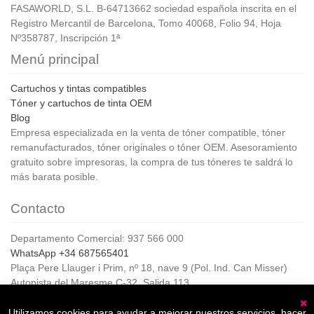
FASAWORLD, S.L. B-64713662 sociedad española inscrita en el
Registro Mercantil de Barcelona, Tomo 40068, Folio 94, Hoja
Nº358787, Inscripción 1ª
Menú principal
Cartuchos y tintas compatibles
Tóner y cartuchos de tinta OEM
Blog
Empresa especializada en la venta de tóner compatible, tóner
remanufacturados, tóner originales o tóner OEM. Asesoramiento
gratuito sobre impresoras, la compra de tus tóneres te saldrá lo
más barata posible.
Contacto
Departamento Comercial: 937 566 000
WhatsApp +34 687565401
Plaça Pere Llauger i Prim, nº 18, nave 9 (Pol. Ind. Can Misser)
Autopista del Maresme C-32, Salida 113
08360, Canet de Mar (Barcelona)
Horario de Atención al cliente:
Utilizamos cookies para ayudar a mejorar nuestros servicios, hacer