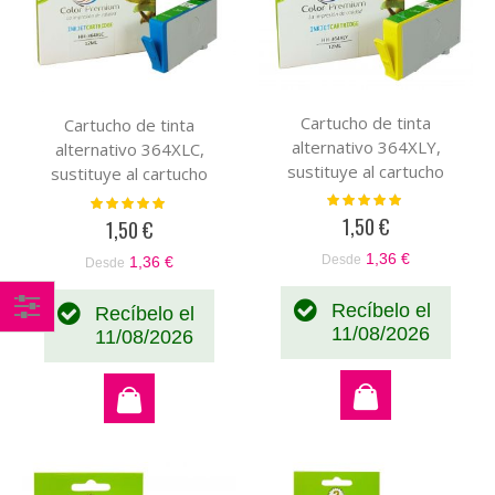
Cartucho de tinta
Cartucho de tinta
alternativo 364XLY,
alternativo 364XLC,
sustituye al cartucho
sustituye al cartucho
original amarillo
original cian CB318EE-
Valoración:
Valoración:
100%
100%
CB320EE-CB325EE
CB323EE
1,50 €
1,50 €
1,36 €
Desde
1,36 €
Desde
Recíbelo el
Recíbelo el
11/08/2026
11/08/2026
Comprar
por