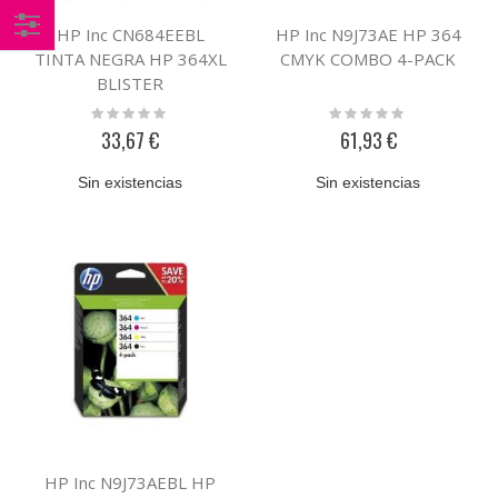
HP Inc CN684EEBL
HP Inc N9J73AE HP 364
Comprar
TINTA NEGRA HP 364XL
CMYK COMBO 4-PACK
BLISTER
por
Rating:
Rating:
0%
0%
33,67 €
61,93 €
Sin existencias
Sin existencias
HP Inc N9J73AEBL HP