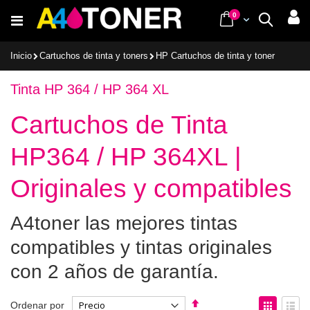
Ir
items
0
Cart
Buscar
al
contenido
Inicio
Cartuchos de tinta y toners
HP Cartuchos de tinta y toner
Tinta HP 364 / HP 364 XL
Cartuchos de Tinta
HP364 / HP 364XL |
Originales y compatibles
A4toner las mejores tintas
compatibles y tintas originales
con 2 años de garantía.
Fijar
Ver
Ordenar por