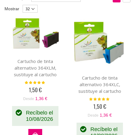
Dirección
como
Parrilla
List
Mostrar
Descendente
Cartucho de tinta
alternativo 364XLM,
sustituye al cartucho
Cartucho de tinta
original magenta
Valoración:
alternativo 364XLC,
100%
CB319EE-CB324EE
1,50 €
sustituye al cartucho
original cian CB318EE-
1,36 €
Valoración:
Desde
100%
CB323EE
1,50 €
Recíbelo el
1,36 €
Desde
10/08/2026
Recíbelo el