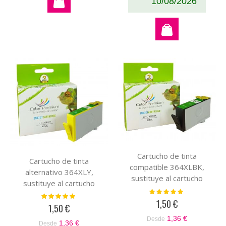
10/08/2026
Cartucho de tinta
Cartucho de tinta
compatible 364XLBK,
alternativo 364XLY,
sustituye al cartucho
sustituye al cartucho
original negro CB316EE-
Valoración:
original amarillo
Valoración:
100%
CN684EE
1,50 €
100%
CB320EE-CB325EE
1,50 €
1,36 €
Desde
1,36 €
Desde