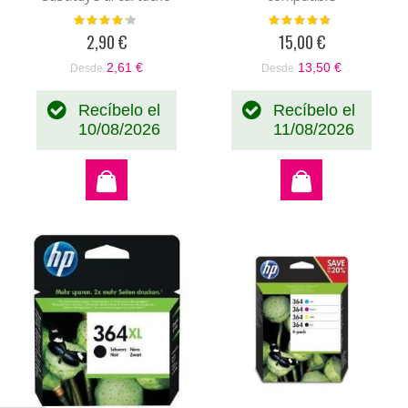
original negro
Valoración:
Valoración:
80%
90%
fotográfico CB317EE-
2,90 €
15,00 €
CB322EE
2,61 €
13,50 €
Desde
Desde
Recíbelo el
Recíbelo el
10/08/2026
11/08/2026