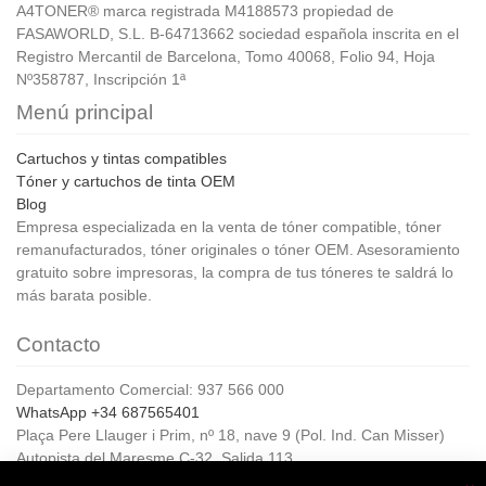
A4TONER® marca registrada M4188573 propiedad de
FASAWORLD, S.L. B-64713662 sociedad española inscrita en el
Registro Mercantil de Barcelona, Tomo 40068, Folio 94, Hoja
Nº358787, Inscripción 1ª
Menú principal
Cartuchos y tintas compatibles
Tóner y cartuchos de tinta OEM
Blog
Empresa especializada en la venta de tóner compatible, tóner
remanufacturados, tóner originales o tóner OEM. Asesoramiento
gratuito sobre impresoras, la compra de tus tóneres te saldrá lo
más barata posible.
Contacto
Departamento Comercial: 937 566 000
WhatsApp +34 687565401
Plaça Pere Llauger i Prim, nº 18, nave 9 (Pol. Ind. Can Misser)
Autopista del Maresme C-32, Salida 113
08360, Canet de Mar (Barcelona)