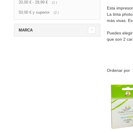
20,00 €
-
29,99 €
artículo
1
Esta impreso
50,00 €
y superior
artículo
2
La tinta phot
más vivas. Es
MARCA
Puedes elegir
que son 2 car
Ordenar por