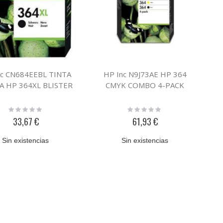
nc CN684EEBL TINTA
HP Inc N9J73AE HP 364
A HP 364XL BLISTER
CMYK COMBO 4-PACK
Rating:
Rating:
0%
0%
33,67 €
61,93 €
Sin existencias
Sin existencias