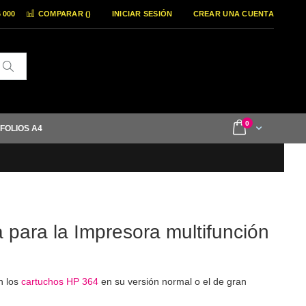
6 000
COMPARAR (
)
INICIAR SESIÓN
CREAR UNA CUENTA
Buscar
items
0
Cart
 FOLIOS A4
a para la Impresora multifunción
n los
cartuchos HP 364
en su versión normal o el de gran