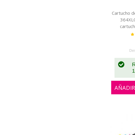
Cartucho de
364XLC
cartuch
CB318
Va
De
R
1
AÑADIR