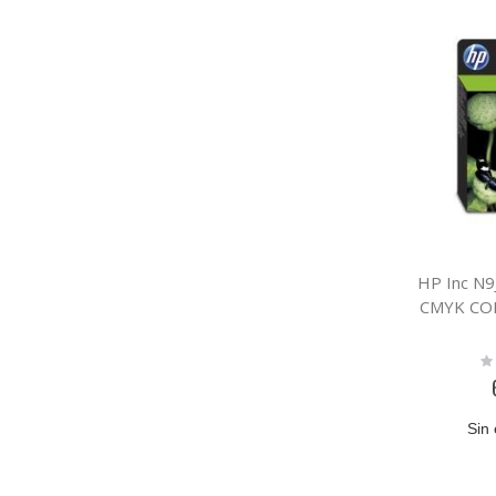
HP Inc N
CMYK CO
Ra
0
Sin 