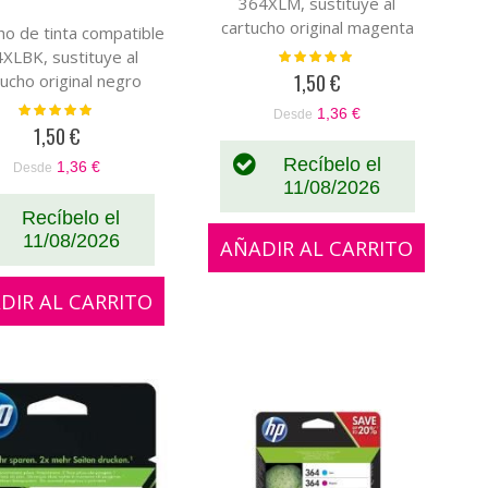
364XLM, sustituye al
cartucho original magenta
ho de tinta compatible
CB319EE-CB324EE
Valoración:
XLBK, sustituye al
100%
1,50 €
tucho original negro
B316EE-CN684EE
Valoración:
1,36 €
Desde
100%
1,50 €
Recíbelo el
1,36 €
Desde
11/08/2026
Recíbelo el
11/08/2026
AÑADIR AL CARRITO
DIR AL CARRITO