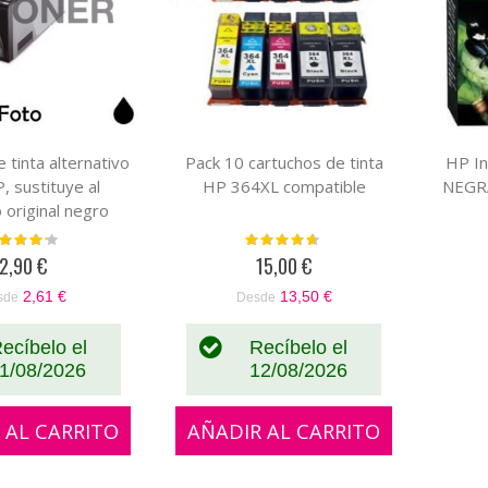
 tinta alternativo
Pack 10 cartuchos de tinta
HP I
, sustituye al
HP 364XL compatible
NEGR
 original negro
fico CB317EE-
loración:
Valoración:
80%
90%
B322EE
2,90 €
15,00 €
2,61 €
13,50 €
sde
Desde
ecíbelo el
Recíbelo el
1/08/2026
12/08/2026
 AL CARRITO
AÑADIR AL CARRITO