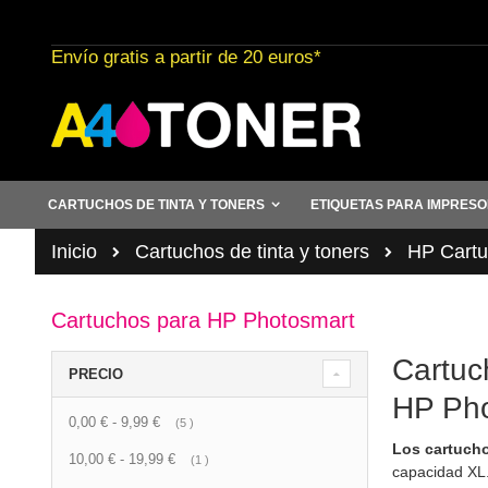
Ir
al
Envío gratis a partir de 20 euros*
contenido
CARTUCHOS DE TINTA Y TONERS
ETIQUETAS PARA IMPRES
Inicio
Cartuchos de tinta y toners
HP Cartuc
Cartuchos para HP Photosmart
Cartuch
PRECIO
HP Pho
0,00 €
-
9,99 €
artículo
5
Los cartucho
10,00 €
-
19,99 €
artículo
1
capacidad XL