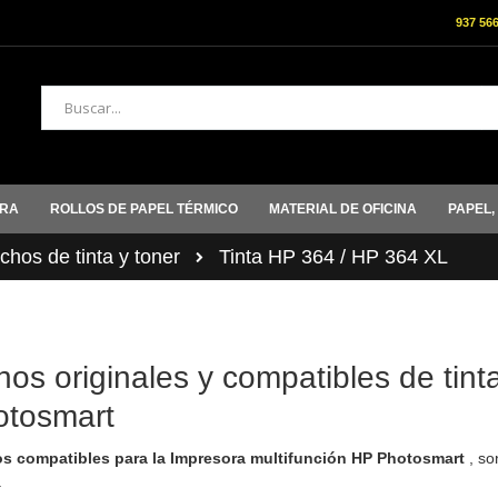
937 56
Buscar
ORA
ROLLOS DE PAPEL TÉRMICO
MATERIAL DE OFICINA
PAPEL,
hos de tinta y toner
Tinta HP 364 / HP 364 XL
os originales y compatibles de tint
tosmart
s compatibles para la Impresora multifunción HP Photosmart
, so
.