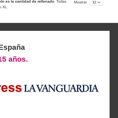
lo es la cantidad de rellenado
. Todas
Mostrar
o XL.
 España
15 años.