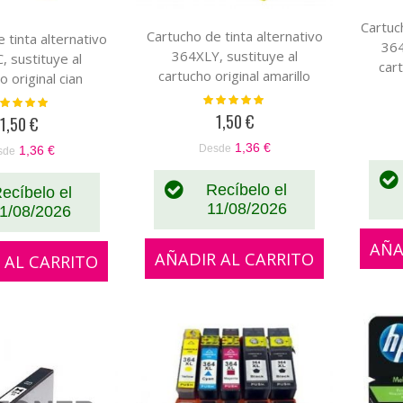
Cartuc
Cartucho de tinta alternativo
 tinta alternativo
364
364XLY, sustituye al
, sustituye al
car
cartucho original amarillo
o original cian
C
CB320EE-CB325EE
EE-CB323EE
Valoración:
loración:
100%
100%
1,50 €
1,50 €
1,36 €
Desde
1,36 €
sde
Recíbelo el
ecíbelo el
11/08/2026
1/08/2026
AÑA
AÑADIR AL CARRITO
 AL CARRITO