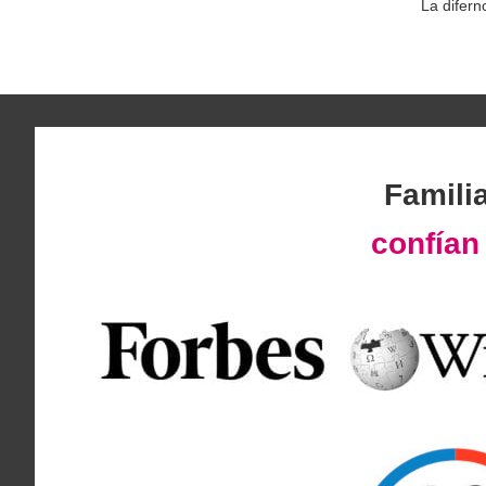
La difern
Famili
confía