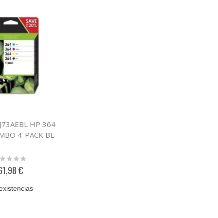
9J73AEBL HP 364
MBO 4-PACK BL
ting:
%
61,98 €
existencias