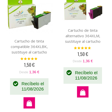
Cartucho de tinta
alternativo 364XLM,
Cartucho de tinta
sustituye al cartucho
compatible 364XLBK,
original magenta
Valoración:
100%
sustituye al cartucho
CB319EE-CB324EE
1,50 €
original negro CB316EE-
Valoración:
1,36 €
Desde
100%
CN684EE
1,50 €
1,36 €
Recíbelo el
Desde
11/08/2026
Recíbelo el
11/08/2026