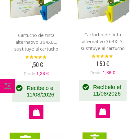
Cartucho de tinta
Cartucho de tinta
alternativo 364XLY,
alternativo 364XLC,
sustituye al cartucho
sustituye al cartucho
original amarillo
original cian CB318EE-
Valoración:
Valoración:
100%
100%
CB320EE-CB325EE
CB323EE
1,50 €
1,50 €
1,36 €
Desde
1,36 €
Desde
Recíbelo el
Recíbelo el
11/08/2026
11/08/2026
Comprar
por