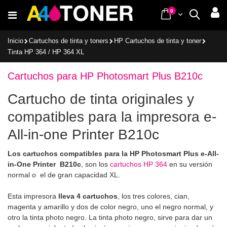
Ir
items
0
Cart
Buscar
al
contenido
Inicio
Cartuchos de tinta y toners
HP Cartuchos de tinta y toner
Tinta HP 364 / HP 364 XL
Cartuchos para HP Photosmart Plus B210c
Cartucho de tinta originales y
compatibles para la impresora e-
All-in-one Printer B210c
Los cartuchos compatibles para la HP Photosmart Plus e-All-
in-One Printer B210c
, son los
cartuchos HP 364
en su versión
normal o el de gran capacidad XL.
Esta impresora
lleva 4 cartuchos
, los tres colores, cian,
magenta y amarillo y dos de color negro, uno el negro normal, y
otro la tinta photo negro. La tinta photo negro, sirve para dar un