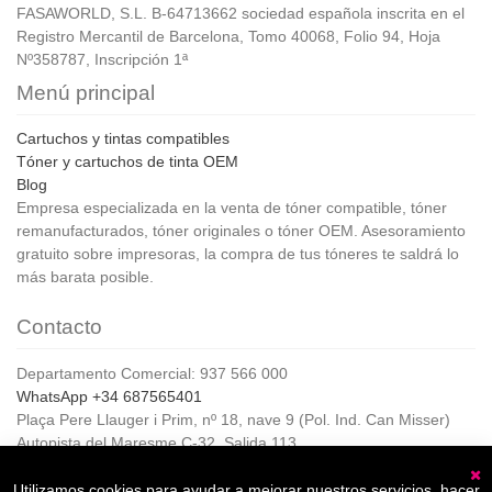
FASAWORLD, S.L. B-64713662 sociedad española inscrita en el
Registro Mercantil de Barcelona, Tomo 40068, Folio 94, Hoja
Nº358787, Inscripción 1ª
Menú principal
Cartuchos y tintas compatibles
Tóner y cartuchos de tinta OEM
Blog
Empresa especializada en la venta de tóner compatible, tóner
remanufacturados, tóner originales o tóner OEM. Asesoramiento
gratuito sobre impresoras, la compra de tus tóneres te saldrá lo
más barata posible.
Contacto
Departamento Comercial: 937 566 000
WhatsApp +34 687565401
Plaça Pere Llauger i Prim, nº 18, nave 9 (Pol. Ind. Can Misser)
Autopista del Maresme C-32, Salida 113
08360, Canet de Mar (Barcelona)
Horario de Atención al cliente:
Utilizamos cookies para ayudar a mejorar nuestros servicios, hacer