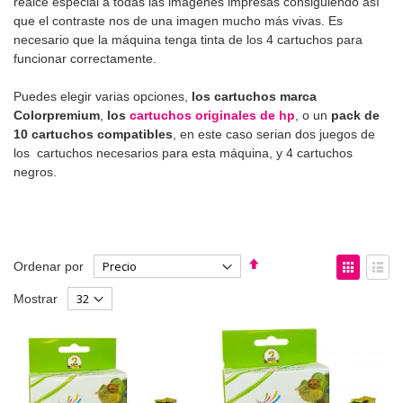
realce especial a todas las imágenes impresas consiguiendo así
que el contraste nos de una imagen mucho más vivas. Es
necesario que la máquina tenga tinta de los 4 cartuchos para
funcionar correctamente.
Puedes elegir varias opciones,
los cartuchos marca
Colorpremium
,
los
cartuchos originales de hp
, o un
pack de
10 cartuchos compatibles
, en este caso serian dos juegos de
los cartuchos necesarios para esta máquina, y 4 cartuchos
negros.
Fijar
Ver
Ordenar por
Dirección
como
Parrilla
List
Mostrar
Descendente