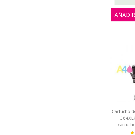
AÑADIR
Cartucho de
364XLP
cartucho
fotográ
Va