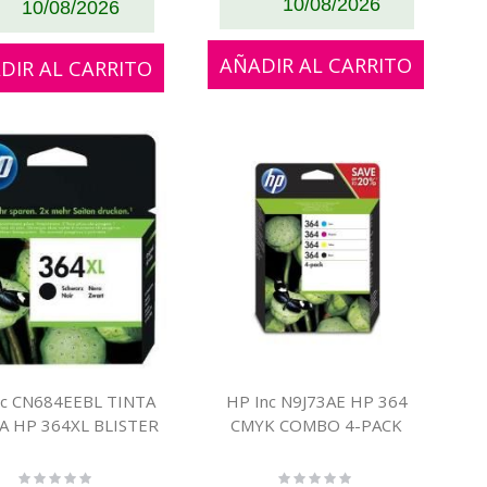
10/08/2026
10/08/2026
AÑADIR AL CARRITO
DIR AL CARRITO
nc CN684EEBL TINTA
HP Inc N9J73AE HP 364
A HP 364XL BLISTER
CMYK COMBO 4-PACK
Rating:
Rating: