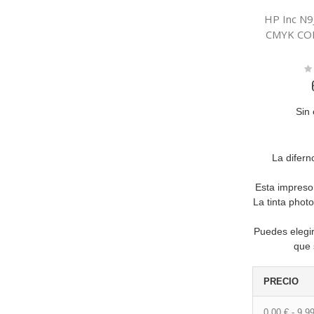
HP Inc N
CMYK CO
Ra
0
Sin 
La difern
Esta impres
La tinta phot
Puedes elegir
que 
PRECIO
0,00 €
-
9,99