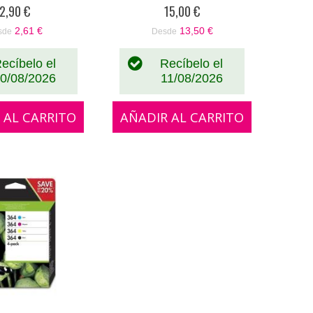
80%
90%
B322EE
2,90 €
15,00 €
2,61 €
13,50 €
sde
Desde
ecíbelo el
Recíbelo el
0/08/2026
11/08/2026
 AL CARRITO
AÑADIR AL CARRITO