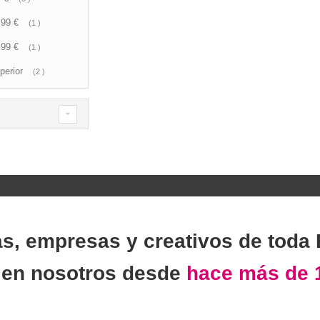
,99 €
artículo
1
,99 €
artículo
1
perior
artículo
2
as, empresas y creativos de toda
n
en nosotros desde
hace más de 