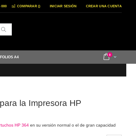
6 000
COMPARAR (
)
INICIAR SESIÓN
CREAR UNA CUENTA
Buscar
items
0
Cart
 FOLIOS A4
 para la Impresora HP
rtuchos HP 364
en su versión normal o el de gran capacidad