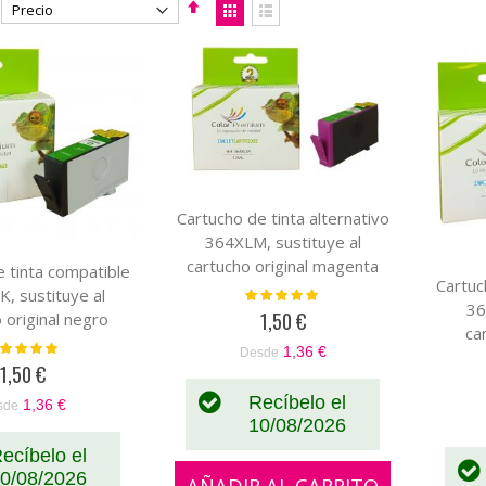
F
V
i
e
P
L
j
r
a
i
a
c
r
s
r
o
D
m
r
t
i
o
i
a
r
l
e
l
c
Cartucho de tinta alternativo
c
a
364XLM, sustituye al
i
cartucho original magenta
 tinta compatible
ó
Cartuc
CB319EE-CB324EE
Valoración:
, sustituye al
n
36
100%
1,50 €
 original negro
D
ca
EE-CN684EE
loración:
e
1,36 €
Desde
C
100%
1,50 €
s
c
Recíbelo el
1,36 €
sde
e
10/08/2026
n
ecíbelo el
d
0/08/2026
e