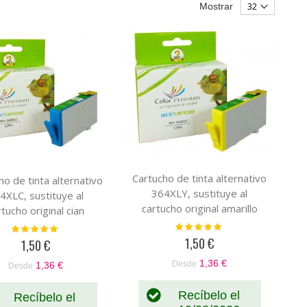
Mostrar
Cartucho de tinta alternativo
ho de tinta alternativo
364XLY, sustituye al
4XLC, sustituye al
cartucho original amarillo
rtucho original cian
CB320EE-CB325EE
B318EE-CB323EE
Valoración:
Valoración:
100%
100%
1,50 €
1,50 €
1,36 €
Desde
1,36 €
Desde
Recíbelo el
Recíbelo el