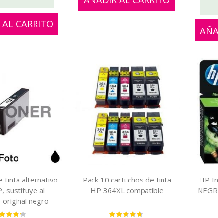
AÑADIR AL CARRITO
n
t
 AL CARRITO
AÑA
e
 tinta alternativo
Pack 10 cartuchos de tinta
HP I
, sustituye al
HP 364XL compatible
NEGR
 original negro
fico CB317EE-
loración:
Valoración: