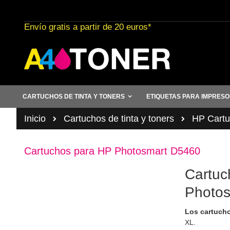
Ir
al
Envío gratis a partir de 20 euros*
contenido
CARTUCHOS DE TINTA Y TONERS
ETIQUETAS PARA IMPRES
Inicio
Cartuchos de tinta y toners
HP Cartuc
Cartuchos para HP Photosmart D5460
Cartuc
Photo
Los cartucho
XL.