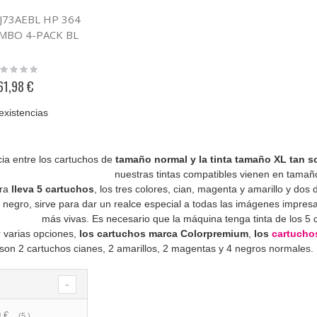
9J73AEBL HP 364
MBO 4-PACK BL
ting:
%
61,98 €
existencias
cia entre los cartuchos de
tamaño normal y la tinta tamaño XL tan so
nuestras tintas compatibles vienen en tamañ
ora
lleva 5 cartuchos
, los tres colores, cian, magenta y amarillo y dos 
o negro, sirve para dar un realce especial a todas las imágenes impr
más vivas. Es necesario que la máquina tenga tinta de los 5
 varias opciones,
los cartuchos marca Colorpremium
,
los
cartuchos
son 2 cartuchos cianes, 2 amarillos, 2 magentas y 4 negros normales. 
 €
artículo
5