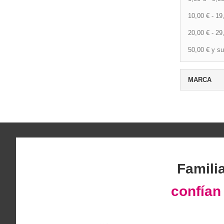
10,00 €
-
19
20,00 €
-
29
50,00 €
y su
MARCA
Famili
confía