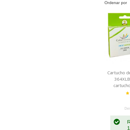
Ordenar por
Cartucho de
364XLBK
cartucho
CB316
Va
De
R
1