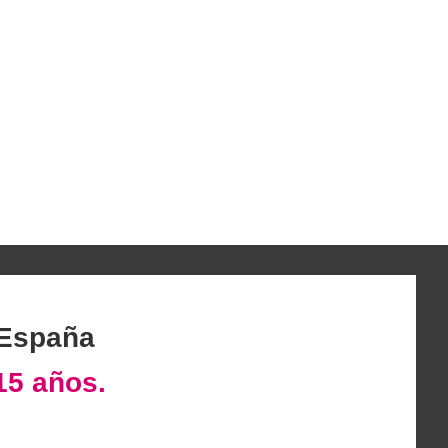
 España
15 años.