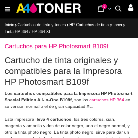
Ir
items
0
Cart
Buscar
al
contenido
Inicio
Cartuchos de tinta y toners
HP Cartuchos de tinta y toner
Tinta HP 364 / HP 364 XL
Cartuchos para HP Photosmart B109f
Cartucho de tinta originales y
compatibles para la Impresora
HP Photosmart B109f
Los cartuchos compatibles para la Impresora HP Photosmart
Special Edition All-in-One B109f
, son los
cartuchos HP 364
en
su versión normal o el de gran capacidad XL.
Esta impresora
lleva 4 cartuchos
, los tres colores, cian,
magenta y amarillo y dos de color negro, uno el negro normal, y
otro la tinta photo negro. La tinta photo negro, sirve para dar un