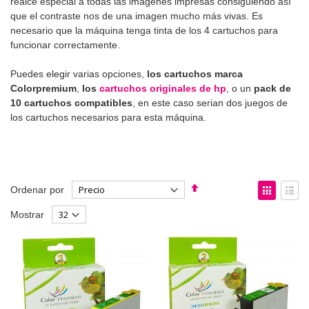
realce especial a todas las imágenes impresas consiguiendo así
que el contraste nos de una imagen mucho más vivas. Es
necesario que la máquina tenga tinta de los 4 cartuchos para
funcionar correctamente.
Puedes elegir varias opciones,
los cartuchos marca
Colorpremium
,
los
cartuchos originales de hp
, o un
pack de
10 cartuchos compatibles
, en este caso serian dos juegos de
los cartuchos necesarios para esta máquina.
Fijar
Ver
Ordenar por
Dirección
como
Parrilla
List
Mostrar
Descendente