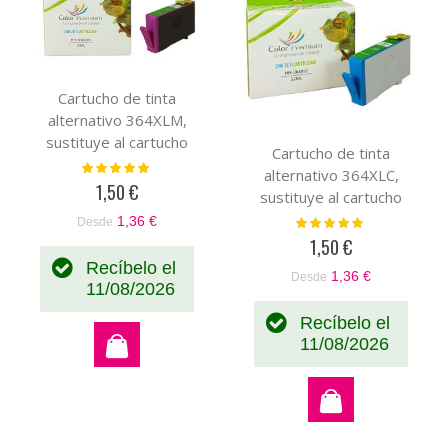
Cartucho de tinta
alternativo 364XLM,
sustituye al cartucho
Cartucho de tinta
original magenta
Valoración:
alternativo 364XLC,
100%
CB319EE-CB324EE
1,50 €
sustituye al cartucho
original cian CB318EE-
1,36 €
Valoración:
Desde
100%
CB323EE
1,50 €
Recíbelo el
1,36 €
Desde
11/08/2026
Recíbelo el
11/08/2026