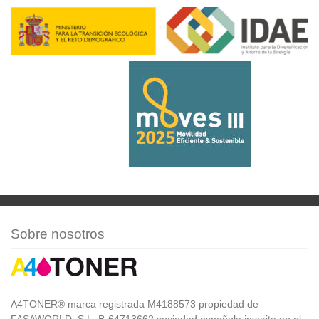
Sobre nosotros
A4TONER® marca registrada M4188573 propiedad de
FASAWORLD, S.L. B-64713662 sociedad española inscrita en el