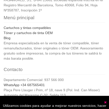
Registro Mercantil de Barcelona, Tomo 40068, Folio 94, Hoja
Nº358787, Inscripción 1ª
Menú principal
Cartuchos y tintas compatibles
Tóner y cartuchos de tinta OEM
Blog
Empresa especializada en la venta de tóner compatible, tóner
remanufacturados, tóner originales o tóner OEM. Asesoramiento
gratuito sobre impresoras, la compra de tus tóneres te saldrá lo
más barata posible.
Contacto
Departamento Comercial: 937 566 000
WhatsApp +34 687565401
Plaça Pere Llauger i Prim, nº 18, nave 9 (Pol. Ind. Can Misser)
Autopista del Maresme C-32, Salida 113
08360, Canet de Mar (Barcelona)
Horario de Atención al cliente:
Utilizamos cookies para ayudar a mejorar nuestros servicios, hacer
C