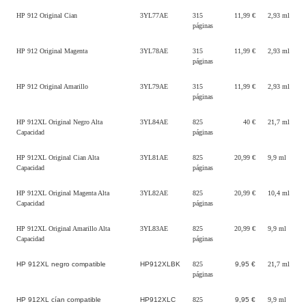
HP 912 Original Cian
3YL77AE
315
11,99 €
2,93 ml
páginas
HP 912 Original Magenta
3YL78AE
315
11,99 €
2,93 ml
páginas
HP 912 Original Amarillo
3YL79AE
315
11,99 €
2,93 ml
páginas
HP 912XL Original Negro Alta
3YL84AE
825
40 €
21,7 ml
Capacidad
páginas
HP 912XL Original Cian Alta
3YL81AE
825
20,99 €
9,9 ml
Capacidad
páginas
HP 912XL Original Magenta Alta
3YL82AE
825
20,99 €
10,4 ml
Capacidad
páginas
HP 912XL Original Amarillo Alta
3YL83AE
825
20,99 €
9,9 ml
Capacidad
páginas
HP 912XL negro compatible
HP912XLBK
825
9,95 €
21,7 ml
páginas
HP 912XL cían compatible
HP912XLC
825
9,95 €
9,9 ml