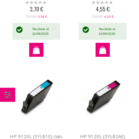
Rating:
Rating:
0%
0%
3,70 €
4,55 €
Desde
Desde
3,34 €
4,10 €
Recíbelo el
Recíbelo el
11/08/2026
11/08/2026
Comprar
por
HP 912XL (3YL81E) cian,
HP 912XL (3YL82AE)