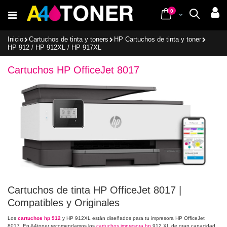
Ir
items
al
0
Cart
Buscar
contenido
Inicio
Cartuchos de tinta y toners
HP Cartuchos de tinta y toner
HP 912 / HP 912XL / HP 917XL
Cartuchos HP OfficeJet 8017
Cartuchos de tinta HP OfficeJet 8017 |
Compatibles y Originales
Los
cartuchos hp 912
y HP 912XL están diseñados para tu impresora HP OfficeJet
8017. En A4toner recomendamos los
cartuchos impresora hp
912 XL de gran capacidad,