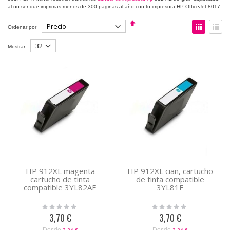
al no ser que imprimas menos de 300 paginas al año con tu impresora HP OfficeJet 8017
Fijar
Ver
Ordenar por
Dirección
como
Descendente
Parrilla
Lista
Mostrar
HP 912XL magenta
HP 912XL cian, cartucho
cartucho de tinta
de tinta compatible
compatible 3YL82AE
3YL81E
Rating:
Rating:
0%
0%
3,70 €
3,70 €
Desde
Desde