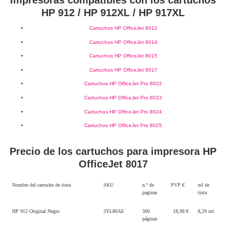
Impresoras compatibles con los cartuchos
HP 912 / HP 912XL / HP 917XL
Cartuchos HP OfficeJet 8012
Cartuchos HP OfficeJet 8014
Cartuchos HP OfficeJet 8015
Cartuchos HP OfficeJet 8017
Cartuchos HP OfficeJet Pro 8022
Cartuchos HP OfficeJet Pro 8023
Cartuchos HP OfficeJet Pro 8024
Cartuchos HP OfficeJet Pro 8025
Precio de los cartuchos para impresora HP
OfficeJet 8017
Nombre del cartucho de tinta
SKU
n.º de
PVP €
ml de
paginas
tinta
HP 912 Original Negro
3YL80AE
300
18,98 €
8,29 ml
páginas