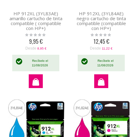
HP 912XL (3YL83AE)
HP 912XL (3YL84AE)
amarillo cartucho de tinta
negro cartucho de tinta
compatible ( compatible
compatible (compatible
con HP+)
con HP+)
Rating:
Rating:
0%
0%
9,95 €
12,45 €
Desde
Desde
8,95 €
11,22 €
Recíbelo el
Recíbelo el
11/08/2026
11/08/2026