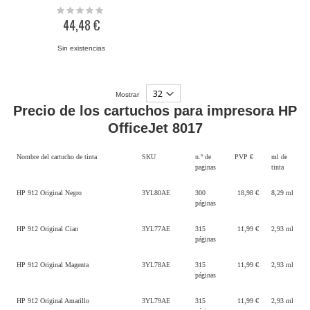
Rating:
0%
44,48 €
Sin existencias
Mostrar
Precio de los cartuchos para impresora HP
OfficeJet 8017
Nombre del cartucho de tinta
SKU
n.º de
PVP €
ml de
paginas
tinta
HP 912 Original Negro
3YL80AE
300
18,98 €
8,29 ml
páginas
HP 912 Original Cian
3YL77AE
315
11,99 €
2,93 ml
páginas
HP 912 Original Magenta
3YL78AE
315
11,99 €
2,93 ml
páginas
HP 912 Original Amarillo
3YL79AE
315
11,99 €
2,93 ml