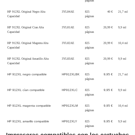
páginas
HP 912XL Original Negro Alta
3YL84AE
825
40 €
21,7 ml
Capacidad
páginas
HP 912XL Original Cian Alta
3YL81AE
825
20,99 €
9,9 ml
Capacidad
páginas
HP 912XL Original Magenta Alta
3YL82AE
825
20,99 €
10,4 ml
Capacidad
páginas
HP 912XL Original Amarillo Alta
3YL83AE
825
20,99 €
9,9 ml
Capacidad
páginas
HP 912XL negro compatible
HP912XLBK
825
9,95 €
21,7 ml
páginas
HP 912XL cían compatible
HP912XLC
825
9,95 €
9,9 ml
páginas
HP 912XL magenta compatible
HP912XLM
825
9,95 €
10,4 ml
páginas
HP 912XL amarillo compatible
HP912XLY
825
9,95 €
9,9 ml
páginas