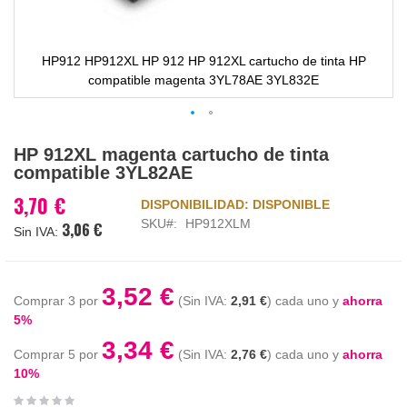
HP912 HP912XL HP 912 HP 912XL cartucho de tinta HP
compatible magenta 3YL78AE 3YL832E
Saltar
HP 912XL magenta cartucho de tinta
al
compatible 3YL82AE
comienzo
de
3,70 €
DISPONIBILIDAD:
DISPONIBLE
la
SKU
HP912XLM
3,06 €
galería
de
imágenes
3,52 €
Comprar 3 por
2,91 €
cada uno y
ahorra
5
%
3,34 €
Comprar 5 por
2,76 €
cada uno y
ahorra
10
%