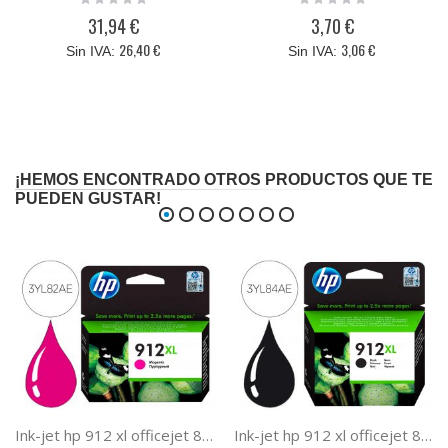
0%
0%
31,94 €
3,70 €
26,40 €
3,06 €
¡HEMOS ENCONTRADO OTROS PRODUCTOS QUE TE
PUEDEN GUSTAR!
Ink-jet hp 912 xl officejet 8010 / 8020 / 8035 magenta 825 pag
Ink-jet hp 912 xl officejet 8010 / 8020 / 8035 negro 825 pag