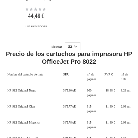
Rating:
0%
44,48 €
Sin existencias
Mostrar
Precio de los cartuchos para impresora HP
OfficeJet Pro 8022
Nombre del cartucho de tinta
SKU
n.º de
PVP €
ml de
paginas
tinta
HP 912 Original Negro
3YL80AE
300
18,98 €
8,29 ml
páginas
HP 912 Original Cian
3YL77AE
315
11,99 €
2,93 ml
páginas
HP 912 Original Magenta
3YL78AE
315
11,99 €
2,93 ml
páginas