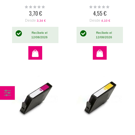
Rating:
Rating:
0%
0%
3,70 €
4,55 €
Desde
Desde
3,34 €
4,10 €
Recíbelo el
Recíbelo el
12/08/2026
12/08/2026
Comprar
por