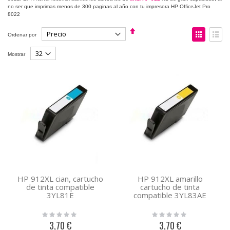
no ser que imprimas menos de 300 paginas al año con tu impresora HP OfficeJet Pro
8022
Fijar
Ver
Ordenar por
Dirección
como
Descendente
Parrilla
Lista
Mostrar
HP 912XL cian, cartucho
HP 912XL amarillo
de tinta compatible
cartucho de tinta
3YL81E
compatible 3YL83AE
Rating:
Rating:
0%
0%
3,70 €
3,70 €