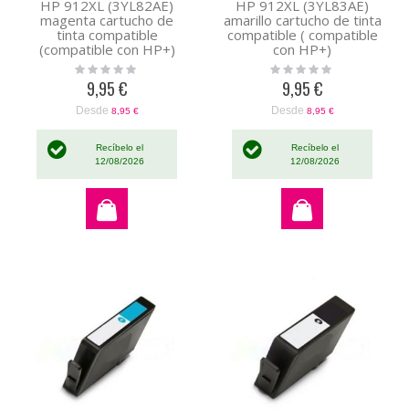
HP 912XL (3YL82AE)
HP 912XL (3YL83AE)
magenta cartucho de
amarillo cartucho de tinta
tinta compatible
compatible ( compatible
(compatible con HP+)
con HP+)
Rating:
Rating:
0%
0%
9,95 €
9,95 €
Desde
Desde
8,95 €
8,95 €
Recíbelo el
Recíbelo el
12/08/2026
12/08/2026