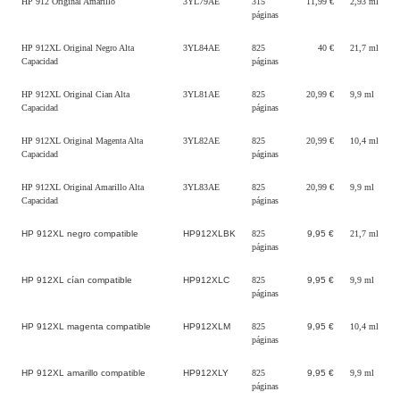
HP 912 Original Amarillo
3YL79AE
315
11,99 €
2,93 ml
páginas
HP 912XL Original Negro Alta
3YL84AE
825
40 €
21,7 ml
Capacidad
páginas
HP 912XL Original Cian Alta
3YL81AE
825
20,99 €
9,9 ml
Capacidad
páginas
HP 912XL Original Magenta Alta
3YL82AE
825
20,99 €
10,4 ml
Capacidad
páginas
HP 912XL Original Amarillo Alta
3YL83AE
825
20,99 €
9,9 ml
Capacidad
páginas
HP 912XL negro compatible
HP912XLBK
825
9,95 €
21,7 ml
páginas
HP 912XL cían compatible
HP912XLC
825
9,95 €
9,9 ml
páginas
HP 912XL magenta compatible
HP912XLM
825
9,95 €
10,4 ml
páginas
HP 912XL amarillo compatible
HP912XLY
825
9,95 €
9,9 ml
páginas