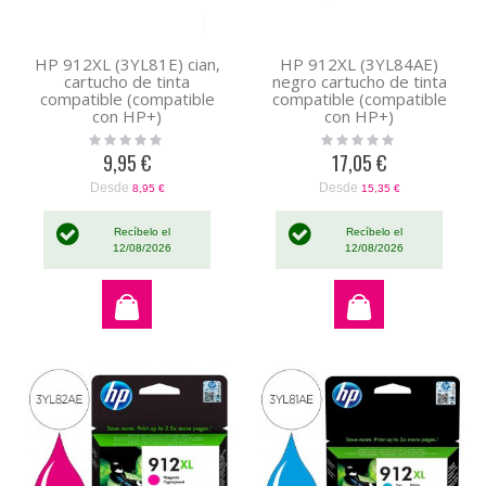
HP 912XL (3YL81E) cian,
HP 912XL (3YL84AE)
cartucho de tinta
negro cartucho de tinta
compatible (compatible
compatible (compatible
con HP+)
con HP+)
Rating:
Rating:
0%
0%
9,95 €
17,05 €
Desde
Desde
8,95 €
15,35 €
Recíbelo el
Recíbelo el
12/08/2026
12/08/2026