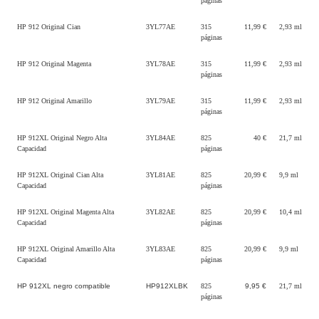
páginas
HP 912 Original Cian
3YL77AE
315
11,99 €
2,93 ml
páginas
HP 912 Original Magenta
3YL78AE
315
11,99 €
2,93 ml
páginas
HP 912 Original Amarillo
3YL79AE
315
11,99 €
2,93 ml
páginas
HP 912XL Original Negro Alta
3YL84AE
825
40 €
21,7 ml
Capacidad
páginas
HP 912XL Original Cian Alta
3YL81AE
825
20,99 €
9,9 ml
Capacidad
páginas
HP 912XL Original Magenta Alta
3YL82AE
825
20,99 €
10,4 ml
Capacidad
páginas
HP 912XL Original Amarillo Alta
3YL83AE
825
20,99 €
9,9 ml
Capacidad
páginas
HP 912XL negro compatible
HP912XLBK
825
9,95 €
21,7 ml
páginas