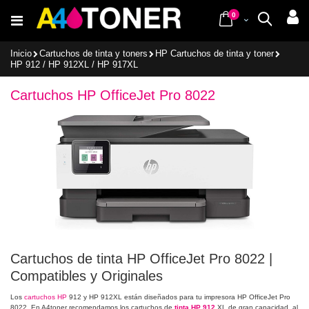
Ir
items
al
0
Cart
Buscar
contenido
Inicio
Cartuchos de tinta y toners
HP Cartuchos de tinta y toner
HP 912 / HP 912XL / HP 917XL
Cartuchos HP OfficeJet Pro 8022
Cartuchos de tinta HP OfficeJet Pro 8022 |
Compatibles y Originales
Los
cartuchos HP
912 y HP 912XL están diseñados para tu impresora HP OfficeJet Pro
8022. En A4toner recomendamos los cartuchos de
tinta HP 912
XL de gran capacidad, al