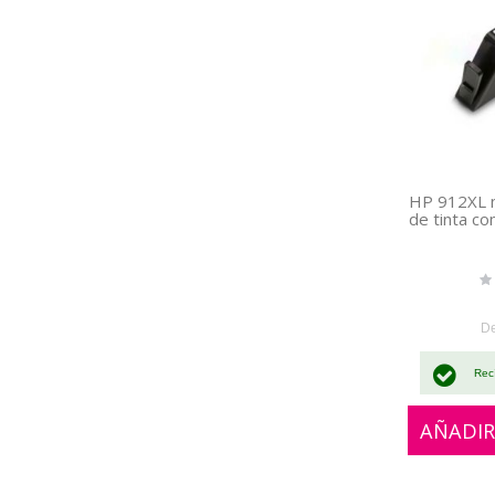
HP 912XL 
de tinta c
Rat
0%
D
Rec
AÑADIR