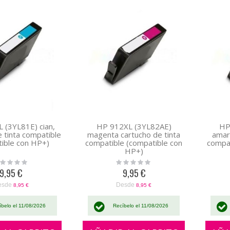
 (3YL81E) cian,
HP 912XL (3YL82AE)
HP
e tinta compatible
magenta cartucho de tinta
amari
ible con HP+)
compatible (compatible con
compat
HP+)
ing:
Rating:
0%
9,95 €
9,95 €
esde
Desde
8,95 €
8,95 €
íbelo el 11/08/2026
Recíbelo el 11/08/2026