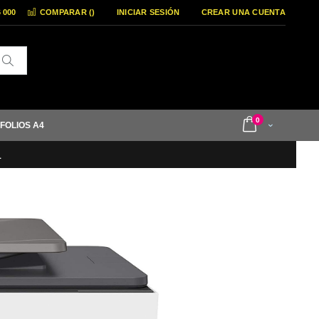
6 000
COMPARAR (
)
INICIAR SESIÓN
CREAR UNA CUENTA
Buscar
items
0
 FOLIOS A4
Cart
L