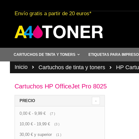
Ir
al
Envío gratis a partir de 20 euros*
contenido
CARTUCHOS DE TINTA Y TONERS
ETIQUETAS PARA IMPRES
Inicio
Cartuchos de tinta y toners
HP Cartuc
Cartuchos HP OfficeJet Pro 8025
PRECIO
0,00 €
-
9,99 €
artículo
7
10,00 €
-
19,99 €
artículo
3
30,00 €
y superior
artículo
1