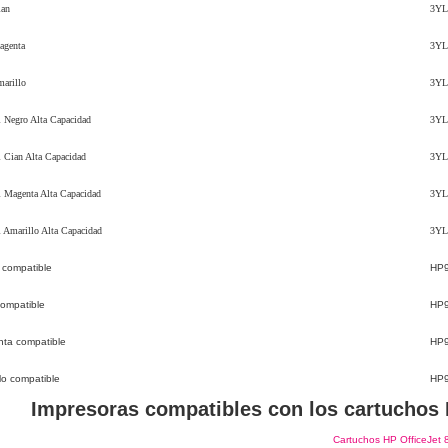
ian
3YL
agenta
3YL
arillo
3YL
 Negro Alta Capacidad
3YL
 Cian Alta Capacidad
3YL
 Magenta Alta Capacidad
3YL
Amarillo Alta Capacidad
3YL
compatible
HP
ompatible
HP
ta compatible
HP
o compatible
HP
Impresoras compatibles con los cartuchos 
Cartuchos HP OfficeJet 