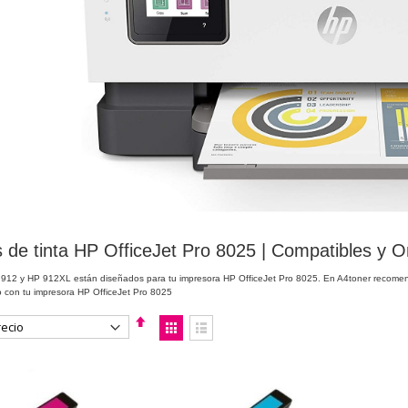
 de tinta HP OfficeJet Pro 8025 | Compatibles y Or
912 y HP 912XL están diseñados para tu impresora HP OfficeJet Pro 8025. En A4toner recom
 con tu impresora HP OfficeJet Pro 8025
Fijar
Ver
Dirección
como
Descendente
Parrilla
Lista