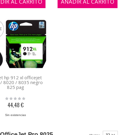
DIR AL CARRITO
AÑADIR AL CARRITO
et hp 912 xl officejet
/ 8020 / 8035 negro
825 pag
Rating:
0%
44,48 €
Sin existencias
OfficeJet Pro 8025