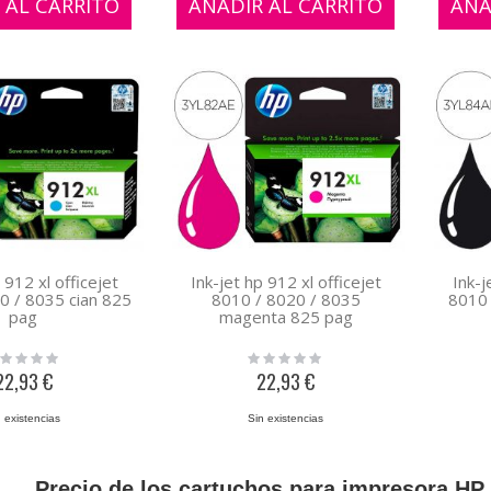
 AL CARRITO
AÑADIR AL CARRITO
AÑA
 912 xl officejet
Ink-jet hp 912 xl officejet
Ink-j
0 / 8035 cian 825
8010 / 8020 / 8035
8010 
pag
magenta 825 pag
ing:
Rating:
0%
22,93 €
22,93 €
 existencias
Sin existencias
Precio de los cartuchos para impresora HP 