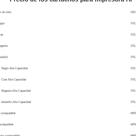
 de tinta
SK
egro
3YL
ian
3YL
agenta
3YL
arillo
3YL
 Negro Alta Capacidad
3YL
 Cian Alta Capacidad
3YL
 Magenta Alta Capacidad
3YL
Amarillo Alta Capacidad
3YL
compatible
HP
ompatible
HP
ta compatible
HP