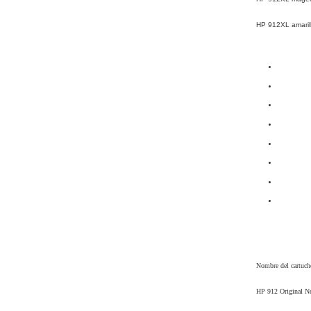
HP 912XL amarill
Nombre del cartucho
HP 912 Original N