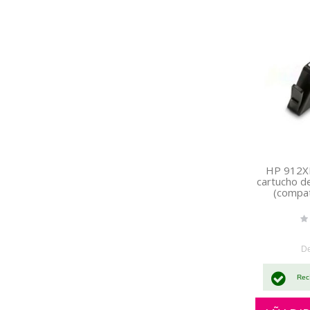
HP 912XL
cartucho d
(compat
Rat
0%
D
Rec