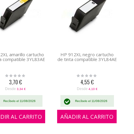
2XL amarillo cartucho
HP 912XL negro cartucho
ta compatible 3YL83AE
de tinta compatible 3YL84AE
Rating:
Rating:
0%
0%
3,70 €
4,55 €
Desde
Desde
3,34 €
4,10 €
Recíbelo el 11/08/2026
Recíbelo el 11/08/2026
DIR AL CARRITO
AÑADIR AL CARRITO