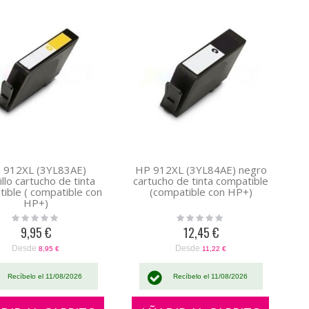
 912XL (3YL83AE)
HP 912XL (3YL84AE) negro
llo cartucho de tinta
cartucho de tinta compatible
ible ( compatible con
(compatible con HP+)
HP+)
Rating:
Rating:
0%
0%
9,95 €
12,45 €
Desde
Desde
8,95 €
11,22 €
Recíbelo el 11/08/2026
Recíbelo el 11/08/2026