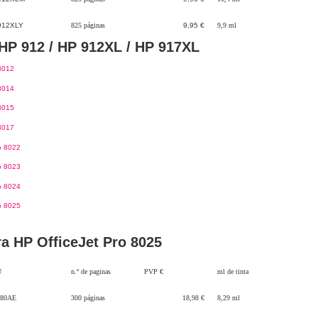
912XLY
825 páginas
9,95 €
9,9 ml
HP 912 / HP 912XL / HP 917XL
8012
8014
8015
8017
o 8022
o 8023
o 8024
o 8025
ra HP OfficeJet Pro 8025
U
n.º de paginas
PVP €
ml de tinta
80AE
300 páginas
18,98 €
8,29 ml