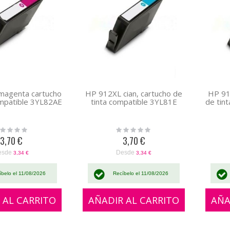
magenta cartucho
HP 912XL cian, cartucho de
HP 91
ompatible 3YL82AE
tinta compatible 3YL81E
de tin
ing:
Rating:
0%
3,70 €
3,70 €
esde
Desde
3,34 €
3,34 €
íbelo el 11/08/2026
Recíbelo el 11/08/2026
 AL CARRITO
AÑADIR AL CARRITO
AÑA