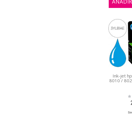
AÑADIR
Ink-jet hp
8010 / 802
Rat
0%
Sin