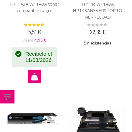
HP 143A W1143A toner
HP Inc W1143A
compatible negro
HP143ANEVERSTOPTO
NERRELOAD
Valoración:
Rating:
100%
0%
5,51 €
22,39 €
4,95 €
Desde
Sin existencias
Recíbelo el
11/08/2026
Comprar
por