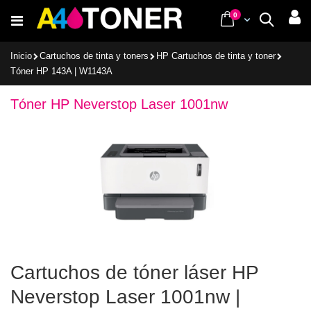
Ir
items
0
Cart
Buscar
al
contenido
Inicio
Cartuchos de tinta y toners
HP Cartuchos de tinta y toner
Tóner HP 143A | W1143A
Tóner HP Neverstop Laser 1001nw
Cartuchos de tóner láser HP
Neverstop Laser 1001nw |