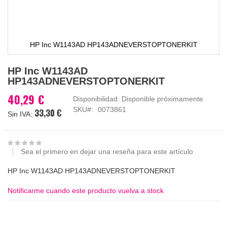
HP Inc W1143AD HP143ADNEVERSTOPTONERKIT
Saltar
HP Inc W1143AD
al
HP143ADNEVERSTOPTONERKIT
comienzo
de
40,29 €
Disponibilidad:
Disponible próximamente
la
SKU
0073861
33,30 €
galería
de
imágenes
Sea el primero en dejar una reseña para este artículo
HP Inc W1143AD HP143ADNEVERSTOPTONERKIT
Notificarme cuando este producto vuelva a stock