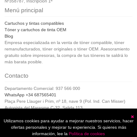
Nº358787, Inscripción 1ª
Menú principal
Cartuchos y tintas compatibles
Tóner y cartuchos de tinta OEM
Blog
Empresa especializada en la venta de tóner compatible, tóner
remanufacturados, tóner originales o tóner OEM. Asesoramiento
gratuito sobre impresoras, la compra de tus tóneres te saldrá lo
más barata posible.
Contacto
Departamento Comercial: 937 566 000
WhatsApp +34 687565401
Plaça Pere Llauger i Prim, nº 18, nave 9 (Pol. Ind. Can Misser)
Autopista del Maresme C-32, Salida 113
08360, Canet de Mar (Barcelona)
Horario de Atención al cliente:
Utilizamos cookies para ayudar a mejorar nuestros servicios, hacer
C
De lunes a jueves de 8:00 a 17:00,
ofertas personales y mejorar tu experiencia. Si quieres más
Viernes de 8:00 a 15:00
información, lee la
Política de cookies