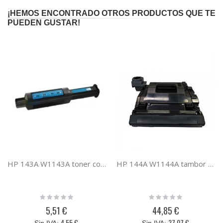
¡HEMOS ENCONTRADO OTROS PRODUCTOS QUE TE
PUEDEN GUSTAR!
HP 143A W1143A toner compatible negro
HP 144A W1144A tambor compatible negro
Rating:
Rating:
0%
0%
5,51 €
44,85 €
4,55 €
37,07 €