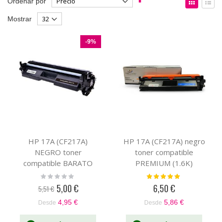
Ordenar por
Dirección
como
Parrilla
List
Mostrar
Descendente
-9%
HP 17A (CF217A)
HP 17A (CF217A) negro
NEGRO toner
toner compatible
compatible BARATO
PREMIUM (1.6K)
(1.6K)
Rating:
Valoración:
0%
100%
5,00 €
6,50 €
5,51 €
Precio
especial
4,95 €
5,86 €
Desde
Desde