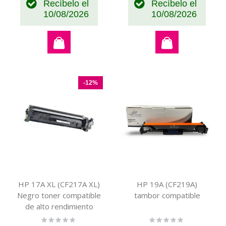
Recíbelo el
Recíbelo el
10/08/2026
10/08/2026
-12%
HP 17A XL (CF217A XL)
HP 19A (CF219A)
Negro toner compatible
tambor compatible
de alto rendimiento
BARATO (6K)
Rating:
Rating:
0%
0%