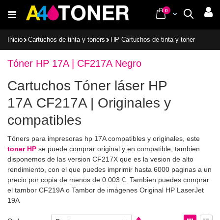
Ir
items
0
Cart
Buscar
al
contenido
Inicio
Cartuchos de tinta y toners
HP Cartuchos de tinta y toner
Tóner HP 17A | CF217A Negro
Cartuchos Tóner láser HP
17A CF217A | Originales y
compatibles
Tóners para impresoras hp 17A compatibles y originales, este
toner HP
se puede comprar original y en compatible, tambien
disponemos de las version CF217X que es la vesion de alto
rendimiento, con el que puedes imprimir hasta 6000 paginas a un
precio por copia de menos de 0.003 €. Tambien puedes comprar
el tambor CF219A o Tambor de imágenes Original HP LaserJet
19A
Fijar
Ver