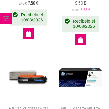
7,50 €
9,50 €
8,49 €
Precio
especial
8,55 €
Desde
Recíbelo el
10/08/2026
Recíbelo el
Comprar
10/08/2026
por
HP 17A XL (CF217A XL)
HP Inc CF217A HP 17A