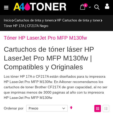
Ir
items
0
Cart
Buscar
al
contenido
Inicio
Cartuchos de tinta y toners
HP Cartuchos de tinta y toner
Tóner HP 17A | CF217A Negro
Tóner HP LaserJet Pro MFP M130fw
Cartuchos de tóner láser HP
LaserJet Pro MFP M130fw |
Compatibles y Originales
Los tóner HP 17A o CF217A están diseñados para tu impresora
HP LaserJet Pro MFP M130fw. En A4toner recomendamos los
cartuchos de toner Brother CF217X de gran capacidad, al no ser
que imprimas menos de 3000 paginas al año con tu impresora
HP LaserJet Pro MFP M130fw
Fijar
Ver
Ordenar por
Dirección
como