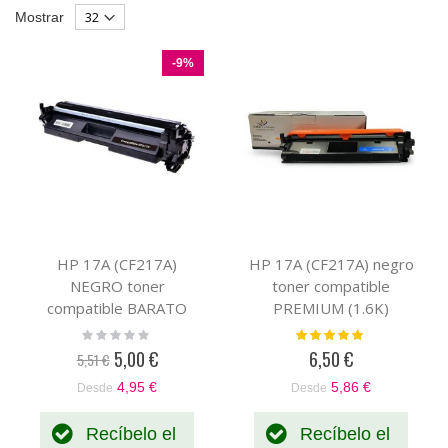
Parrilla
List
Mostrar
Descendente
-9%
HP 17A (CF217A)
HP 17A (CF217A) negro
NEGRO toner
toner compatible
compatible BARATO
PREMIUM (1.6K)
(1.6K)
Rating:
Valoración:
0%
100%
5,00 €
6,50 €
5,51 €
Precio
especial
4,95 €
5,86 €
Desde
Desde
Recíbelo el
Recíbelo el