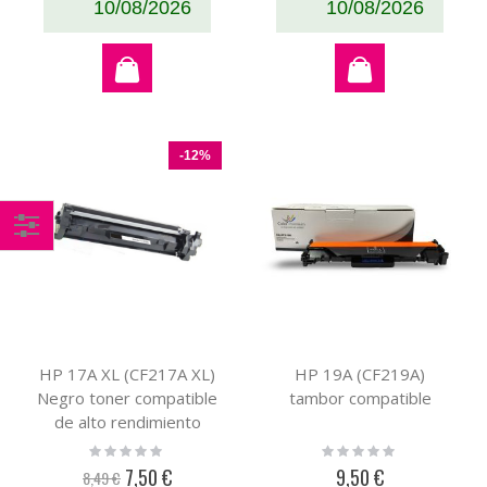
10/08/2026
10/08/2026
-12%
Comprar
por
HP 17A XL (CF217A XL)
HP 19A (CF219A)
Negro toner compatible
tambor compatible
de alto rendimiento
BARATO (6K)
Rating:
Rating:
0%
0%
7,50 €
9,50 €
8,49 €
Precio