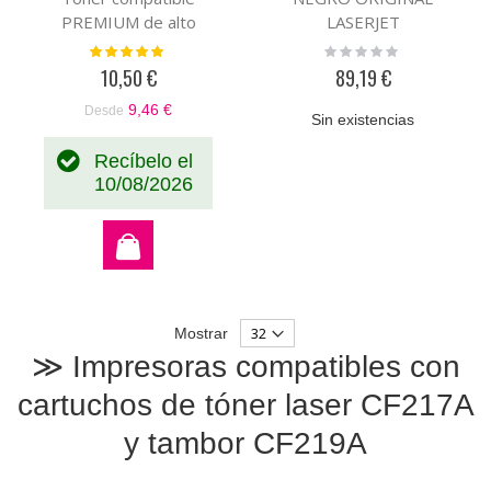
PREMIUM de alto
LASERJET
rendimiento (6K)
Valoración:
Rating:
100%
0%
10,50 €
89,19 €
9,46 €
Desde
Sin existencias
Recíbelo el
10/08/2026
Mostrar
≫ Impresoras compatibles con
cartuchos de tóner laser CF217A
y tambor CF219A