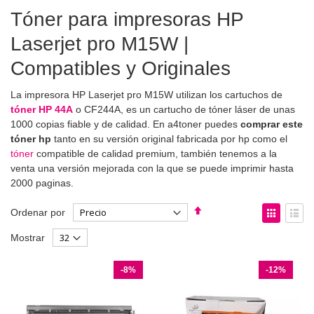
Tóner para impresoras HP
Laserjet pro M15W |
Compatibles y Originales
La impresora HP Laserjet pro M15W utilizan los cartuchos de
tóner HP 44A
o CF244A, es un cartucho de tóner láser de unas
1000 copias fiable y de calidad. En a4toner puedes
comprar este
tóner hp
tanto en su versión original fabricada por hp como el
tóner
compatible de calidad premium, también tenemos a la
venta una versión mejorada con la que se puede imprimir hasta
2000 paginas.
Fijar
Ver
Ordenar por
Dirección
como
Parrilla
List
Mostrar
Descendente
-8%
-12%