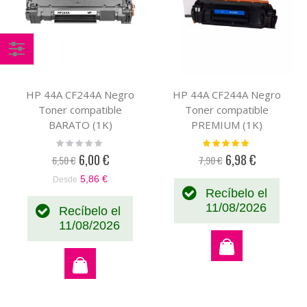
Comprar
por
HP 44A CF244A Negro
HP 44A CF244A Negro
Toner compatible
Toner compatible
BARATO (1K)
PREMIUM (1K)
Rating:
Valoración:
0%
100%
6,00 €
6,98 €
6,50 €
7,90 €
Precio
Precio
especial
especial
5,86 €
Desde
Recíbelo el
11/08/2026
Recíbelo el
11/08/2026