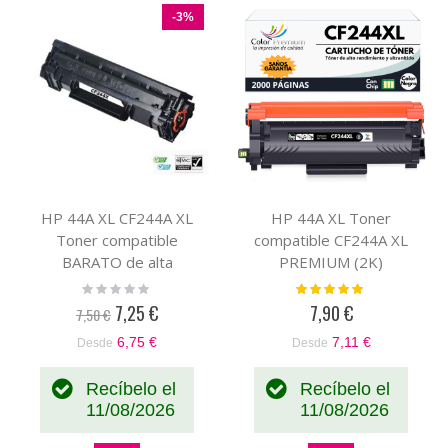
-3%
HP 44A XL CF244A XL
HP 44A XL Toner
Toner compatible
compatible CF244A XL
BARATO de alta
PREMIUM (2K)
capacidad (2K)
Rating:
Valoración:
0%
100%
7,25 €
7,90 €
7,50 €
Precio
especial
6,75 €
7,11 €
Desde
Desde
Recíbelo el
Recíbelo el
11/08/2026
11/08/2026