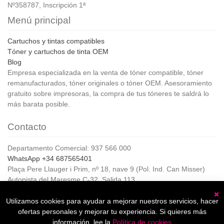
Nº358787, Inscripción 1ª
Menú principal
Cartuchos y tintas compatibles
Tóner y cartuchos de tinta OEM
Blog
Empresa especializada en la venta de tóner compatible, tóner
remanufacturados, tóner originales o tóner OEM. Asesoramiento
gratuito sobre impresoras, la compra de tus tóneres te saldrá lo
más barata posible.
Contacto
Departamento Comercial: 937 566 000
WhatsApp +34 687565401
Plaça Pere Llauger i Prim, nº 18, nave 9 (Pol. Ind. Can Misser)
Autopista del Maresme C-32, Salida 113
08360, Canet de Mar (Barcelona)
Horario de Atención al cliente:
Utilizamos cookies para ayudar a mejorar nuestros servicios, hacer
C
De lunes a jueves de 8:00 a 17:00,
ofertas personales y mejorar tu experiencia. Si quieres más
Viernes de 8:00 a 15:00
información, lee la
Política de cookies