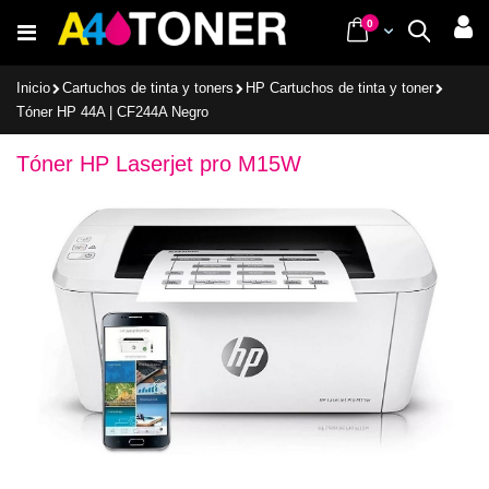
Ir
items
0
Cart
Buscar
al
contenido
Inicio
Cartuchos de tinta y toners
HP Cartuchos de tinta y toner
Tóner HP 44A | CF244A Negro
Tóner HP Laserjet pro M15W