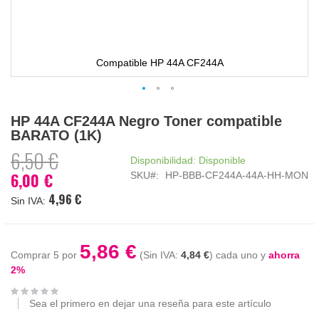
Compatible HP 44A CF244A
Saltar
HP 44A CF244A Negro Toner compatible
al
BARATO (1K)
comienzo
de
6,50 €
Disponibilidad:
Disponible
la
6,00 €
SKU
HP-BBB-CF244A-44A-HH-MON
Precio
galería
especial
de
4,96 €
imágenes
5,86 €
Comprar 5 por
4,84 €
cada uno y
ahorra
2
%
Sea el primero en dejar una reseña para este artículo