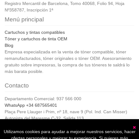
Registro Mercantil de Barcelona, Tomo 40068, Folio 94, Hoja
Nº358787, Inscripción 1ª
Menú principal
Cartuchos y tintas compatibles
Tóner y cartuchos de tinta OEM
Blog
Empresa especializada en la venta de tóner compatible, tóner
remanufacturados, tóner originales o tóner OEM. Asesoramiento
gratuito sobre impresoras, la compra de tus tóneres te saldrá lo
más barata posible.
Contacto
Departamento Comercial: 937 566 000
WhatsApp +34 687565401
Plaça Pere Llauger i Prim, nº 18, nave 9 (Pol. Ind. Can Misser)
Autopista del Maresme C-32, Salida 113
08360, Canet de Mar (Barcelona)
Horario de Atención al cliente:
Utilizamos cookies para ayudar a mejorar nuestros servicios, hacer
C
De lunes a jueves de 8:00 a 17:00,
ofertas personales y mejorar tu experiencia. Si quieres más