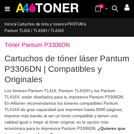
Ir
items
0
Cart
Buscar
al
contenido
Inicio
Cartuchos de tinta y toners
PANTUM
Pantum TL416 / TL416H / TL416X
Tóner Pantum P3306DN
Cartuchos de tóner láser Pantum
P3306DN | Compatibles y
Originales
Los tóneres Pantum TL416, Pantum TL416H y los Pantum
TL416X, están diseñados para tu impresora Pantum P3306DN.
En A4toner recomendamos los tóneres compatibles Pantum
TL416X de gran capacidad que imprimen hasta 6000 páginas,
imprime más barato al ser un tóner compatible y tienen una
calidad igual o mejor al tóner original, es la opción más
económica para tu impresora Pantum P3306DN.
¿Quieres que