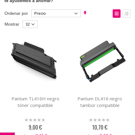
te ayudemos a ahorrar?
Fijar
Ver
Ordenar por
Dirección
como
Parrilla
List
Mostrar
Descendente
Pantum TL416H negro
Pantum DL416 negro
tóner compatible
tambor compatible
Rating:
Rating:
0%
0%
9,00 €
10,70 €