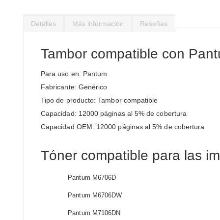
Saltar
al
Detalles
Más información
Reseñas
comienzo
de
la
Tambor compatible con Pan
galería
de
Para uso en: Pantum
imágenes
Fabricante: Genérico
Tipo de producto: Tambor compatible
Capacidad: 12000 páginas al 5% de cobertura
Capacidad OEM: 12000 páginas al 5% de cobertura
Tóner compatible para las i
Pantum M6706D
Pantum M6706DW
Pantum M7106DN