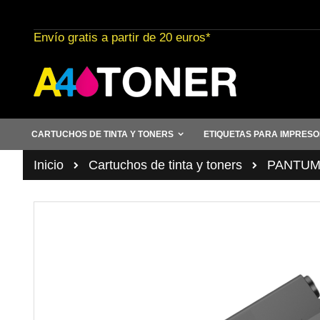
Ir
al
Envío gratis a partir de 20 euros*
contenido
CARTUCHOS DE TINTA Y TONERS
ETIQUETAS PARA IMPRES
Inicio
Cartuchos de tinta y toners
PANTU
Saltar
al
final
de
la
galería
de
imágenes