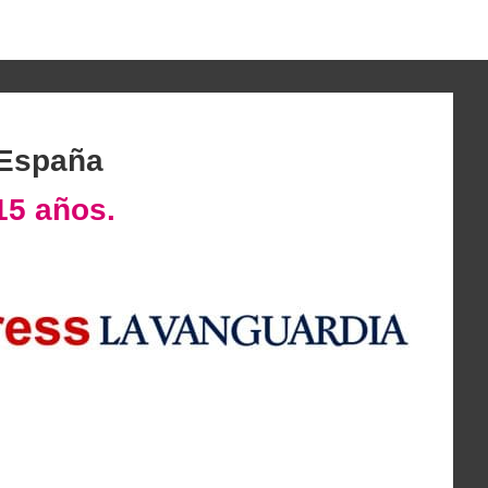
 España
15 años.