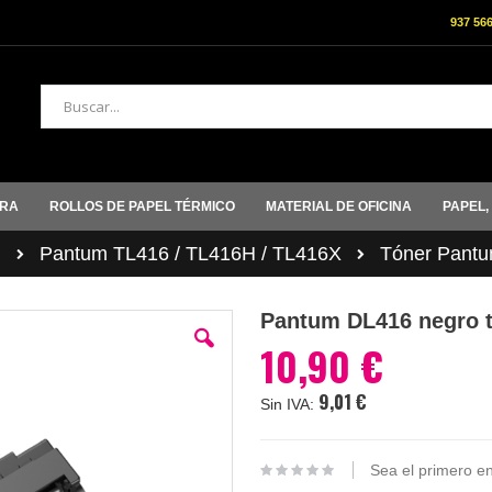
937 56
Buscar
ORA
ROLLOS DE PAPEL TÉRMICO
MATERIAL DE OFICINA
PAPEL,
M
Pantum TL416 / TL416H / TL416X
Tóner Pant
Pantum DL416 negro 
10,90 €
9,01 €
Sea el primero en