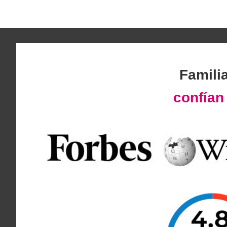
Famili
confía