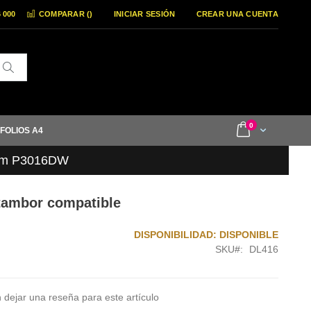
6 000
COMPARAR (
)
INICIAR SESIÓN
CREAR UNA CUENTA
Buscar
items
0
Cart
 FOLIOS A4
um P3016DW
tambor compatible
DISPONIBILIDAD:
DISPONIBLE
SKU
DL416
 dejar una reseña para este artículo