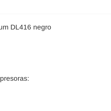
tum DL416 negro
mpresoras: