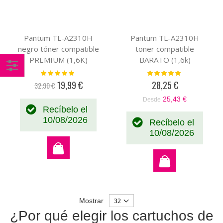
Pantum TL-A2310H
Pantum TL-A2310H
negro tóner compatible
toner compatible
PREMIUM (1,6K)
BARATO (1,6k)
Valoración:
Valoración:
Comprar
100%
100%
19,99 €
28,25 €
32,90 €
Precio
por
especial
25,43 €
Desde
Recíbelo el
10/08/2026
Recíbelo el
10/08/2026
Mostrar
¿Por qué elegir los cartuchos de