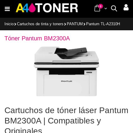
Ir
items
0
Cart
Buscar
al
contenido
Inicio
Cartuchos de tinta y toners
PANTUM
Pantum TL-A2310H
Tóner Pantum BM2300A
Cartuchos de tóner láser Pantum
BM2300A | Compatibles y
Originales