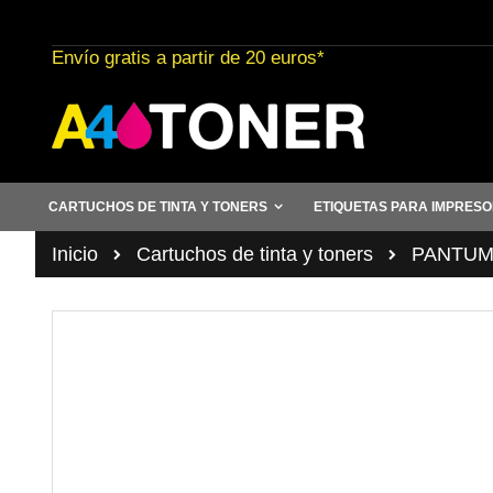
Ir
al
Envío gratis a partir de 20 euros*
contenido
CARTUCHOS DE TINTA Y TONERS
ETIQUETAS PARA IMPRES
Inicio
Cartuchos de tinta y toners
PANTU
Saltar
al
final
de
la
galería
de
imágenes