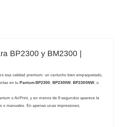
ara BP2300 y BM2300 |
ibes esa calidad premium: un cartucho bien empaquetado,
ertas en tu
Pantum BP2300
,
BP2300W
,
BP2300NW
, o
Pantum o AirPrint, y en menos de 8 segundos aparece la
tos o manuales. En apenas unas impresiones,