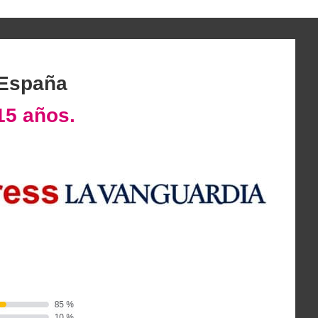
 España
15 años.