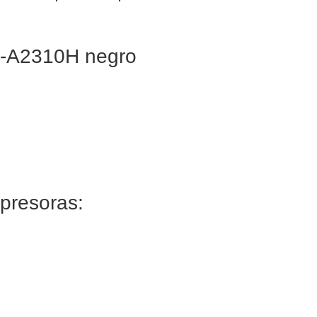
L-A2310H negro
mpresoras: