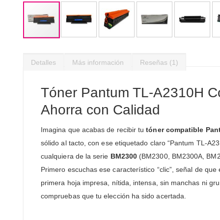
Saltar
al
Detalles
Más información
Reseñas
1
comienzo
de
la
Tóner Pantum TL-A2310H Co
galería
de
Ahorra con Calidad
imágenes
Imagina que acabas de recibir tu
tóner compatible Pa
sólido al tacto, con ese etiquetado claro “Pantum TL‑A2
cualquiera de la serie
BM2300
(BM2300, BM2300A, BM23
Primero escuchas ese característico “clic”, señal de que
primera hoja impresa, nítida, intensa, sin manchas ni 
compruebas que tu elección ha sido acertada.