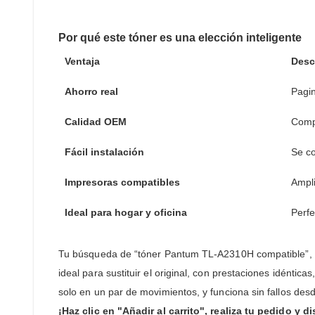
Por qué este tóner es una elección inteligente
Ventaja
Desc
Ahorro real
Pagin
Calidad OEM
Compa
Fácil instalación
Se co
Impresoras compatibles
Ampl
Ideal para hogar y oficina
Perfe
Tu búsqueda de “tóner Pantum TL-A2310H compatible”, 
ideal para sustituir el original, con prestaciones idénti
solo en un par de movimientos, y funciona sin fallos desd
¡Haz clic en "Añadir al carrito", realiza tu pedido y