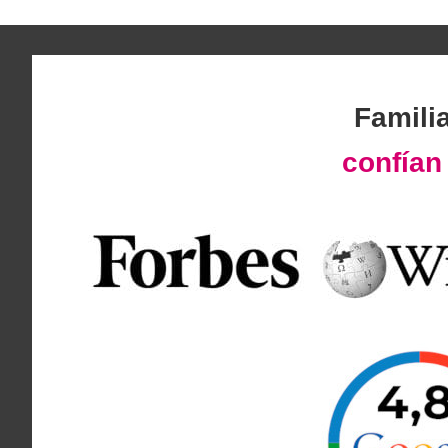
Famili
confía