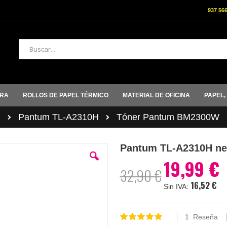
937 56
Buscar
ORA
ROLLOS DE PAPEL TÉRMICO
MATERIAL DE OFICINA
PAPEL,
M
Pantum TL-A2310H
Tóner Pantum BM2300W
Pantum TL-A2310H ne
19,99 €
Precio
32,90 €
especial
16,52 €
1
Reseña
Valoración:
100
100
% of