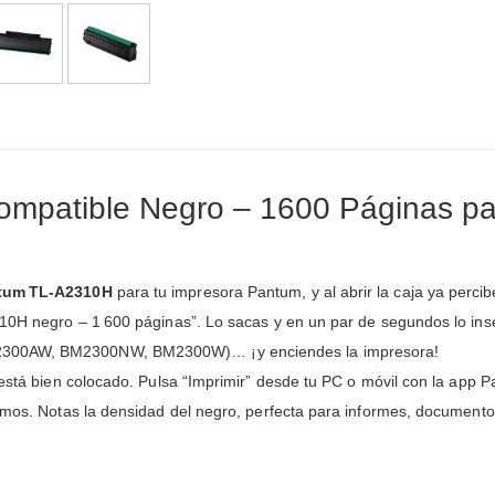
mpatible Negro – 1600 Páginas p
ntum TL‑A2310H
para tu impresora Pantum, y al abrir la caja ya perc
310H negro – 1 600 páginas”. Lo sacas y en un par de segundos lo ins
00AW, BM2300NW, BM2300W)… ¡y enciendes la impresora!
 está bien colocado. Pulsa “Imprimir” desde tu PC o móvil con la app 
grumos. Notas la densidad del negro, perfecta para informes, documen