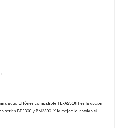
0.
ina aquí. El
tóner compatible TL‑A2310H
es la opción
las series BP2300 y BM2300. Y lo mejor: lo instalas tú