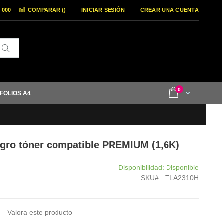
6 000
COMPARAR (
)
INICIAR SESIÓN
CREAR UNA CUENTA
Buscar
items
0
Cart
 FOLIOS A4
gro tóner compatible PREMIUM (1,6K)
Disponibilidad:
Disponible
SKU
TLA2310H
Valora este producto