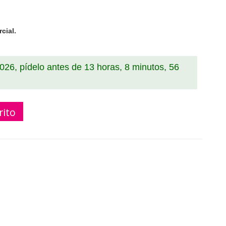
cial.
2026, pídelo antes de
13 horas, 8 minutos, 55
rito
er Compatible Pantum TLA2310H Negro