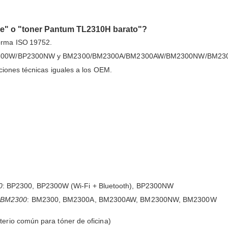
e" o "toner Pantum TL2310H barato"?
rma ISO 19752.
/BP2300W/BP2300NW y BM2300/BM2300A/BM2300AW/BM2300NW/BM23
ciones técnicas iguales a los OEM.
0
: BP2300, BP2300W (Wi‑Fi + Bluetooth), BP2300NW
e BM2300
: BM2300, BM2300A, BM2300AW, BM2300NW, BM2300W
terio común para tóner de oficina)