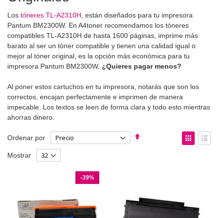
Los
tóneres TL-A2310H
, están diseñados para tu impresora
Pantum BM2300W. En A4toner recomendamos los tóneres
compatibles TL-A2310H de hasta 1600 páginas, imprime más
barato al ser un tóner compatible y tienen una calidad igual o
mejor al tóner original, es la opción más económica para tu
impresora Pantum BM2300W.
¿Quieres pagar menos?
Al poner estos cartuchos en tu impresora, notarás que son los
correctos, encajan perfectamente e imprimen de manera
impecable. Los textos se leen de forma clara y todo esto mientras
ahorras dinero.
Fijar
Ver
Ordenar por
Dirección
como
Parrilla
List
Mostrar
Descendente
-39%