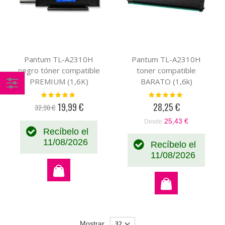
Pantum TL-A2310H
Pantum TL-A2310H
negro tóner compatible
toner compatible
PREMIUM (1,6K)
BARATO (1,6k)
Valoración:
Valoración:
Comprar
100%
100%
19,99 €
28,25 €
32,90 €
Precio
por
especial
25,43 €
Desde
Recíbelo el
11/08/2026
Recíbelo el
11/08/2026
Mostrar