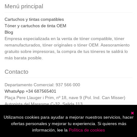
Menú principal
Cartuchos y tintas compatibles
Tóner y cartuchos de tinta OEM
Blog
Empresa especializada en la venta de tóner compatible, tóner
remanufacturados, tóner originales o tóner OEM. Asesoramiento
gratuito sobre impresoras, la compra de tus tóneres te saldrá lo
más barata posible.
Contacto
Departamento Comercial: 937 566 000
WhatsApp +34 687565401
Plaça Pere Llauger i Prim, nº 18, nave 9 (Pol. Ind. Can Misser)
Autopista del Maresme C-32, Salida 113
08360, Canet de Mar (Barcelona)
Horario de Atención al cliente:
Utilizamos cookies para ayudar a mejorar nuestros servicios, hacer
C
De lunes a jueves de 8:00 a 17:00,
ofertas personales y mejorar tu experiencia. Si quieres más
Viernes de 8:00 a 15:00
información, lee la
Política de cookies