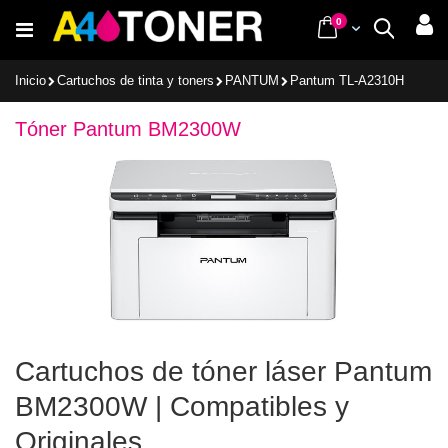
Ir
items
0
Cart
Buscar
al
contenido
Inicio
Cartuchos de tinta y toners
PANTUM
Pantum TL-A2310H
Tóner Pantum BM2300W
Cartuchos de tóner láser Pantum
BM2300W | Compatibles y
Originales