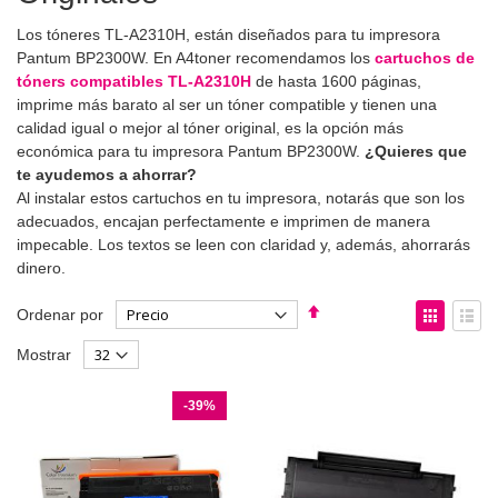
Los tóneres TL-A2310H, están diseñados para tu impresora
Pantum BP2300W. En A4toner recomendamos los
cartuchos de
tóners compatibles TL-A2310H
de hasta 1600 páginas,
imprime más barato al ser un tóner compatible y tienen una
calidad igual o mejor al tóner original, es la opción más
económica para tu impresora Pantum BP2300W.
¿Quieres que
te ayudemos a ahorrar?
Al instalar estos cartuchos en tu impresora, notarás que son los
adecuados, encajan perfectamente e imprimen de manera
impecable. Los textos se leen con claridad y, además, ahorrarás
dinero.
Fijar
Ver
Ordenar por
Dirección
como
Parrilla
List
Mostrar
Descendente
-39%