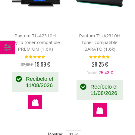
Pantum TL-A2310H
Pantum TL-A2310H
negro tóner compatible
toner compatible
PREMIUM (1,6K)
BARATO (1,6k)
Comprar
Valoración:
Valoración:
100%
100%
19,99 €
28,25 €
por
32,90 €
Precio
especial
25,43 €
Desde
Recíbelo el
11/08/2026
Recíbelo el
11/08/2026
Mostrar