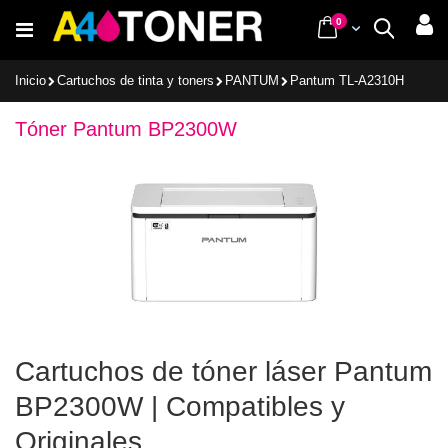
Ir
items
0
Cart
Buscar
al
contenido
Inicio
Cartuchos de tinta y toners
PANTUM
Pantum TL-A2310H
Tóner Pantum BP2300W
Cartuchos de tóner láser Pantum
BP2300W | Compatibles y
Originales