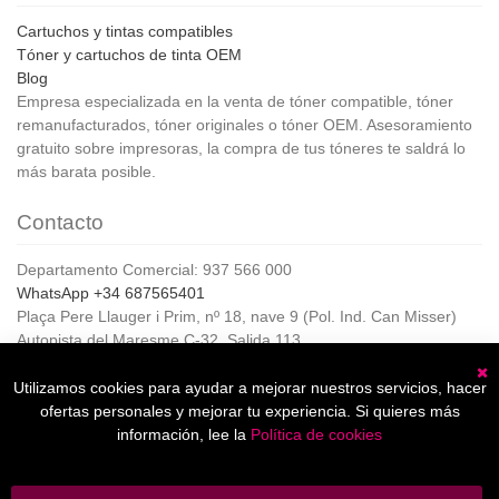
Cartuchos y tintas compatibles
Tóner y cartuchos de tinta OEM
Blog
Empresa especializada en la venta de tóner compatible, tóner
remanufacturados, tóner originales o tóner OEM. Asesoramiento
gratuito sobre impresoras, la compra de tus tóneres te saldrá lo
más barata posible.
Contacto
Departamento Comercial: 937 566 000
WhatsApp +34 687565401
Plaça Pere Llauger i Prim, nº 18, nave 9 (Pol. Ind. Can Misser)
Autopista del Maresme C-32, Salida 113
08360, Canet de Mar (Barcelona)
Horario de Atención al cliente:
Utilizamos cookies para ayudar a mejorar nuestros servicios, hacer
C
De lunes a jueves de 8:00 a 17:00,
ofertas personales y mejorar tu experiencia. Si quieres más
Viernes de 8:00 a 15:00
información, lee la
Política de cookies