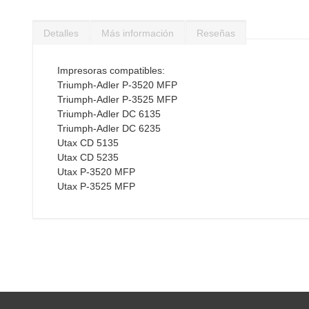
Saltar
al
Detalles
Más información
Reseñas
comienzo
de
la
Impresoras compatibles:
galería
Triumph-Adler P-3520 MFP
de
Triumph-Adler P-3525 MFP
imágenes
Triumph-Adler DC 6135
Triumph-Adler DC 6235
Utax CD 5135
Utax CD 5235
Utax P-3520 MFP
Utax P-3525 MFP