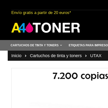
Ir
al
Envío gratis a partir de 20 euros*
contenido
CARTUCHOS DE TINTA Y TONERS
ETIQUETAS PARA IMPRES
Inicio
Cartuchos de tinta y toners
UTAX
Saltar
al
final
de
la
galería
de
imágenes