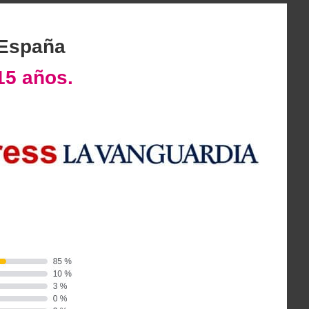
 España
15 años.