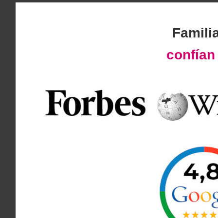
Famili
confía