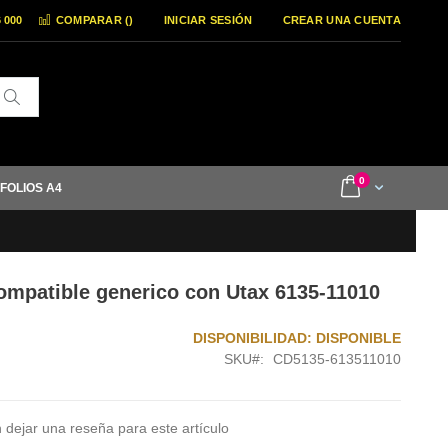
6 000
COMPARAR (
)
INICIAR SESIÓN
CREAR UNA CUENTA
Buscar
items
0
Cart
 FOLIOS A4
ompatible generico con Utax 6135-11010
DISPONIBILIDAD:
DISPONIBLE
SKU
CD5135-613511010
 dejar una reseña para este artículo