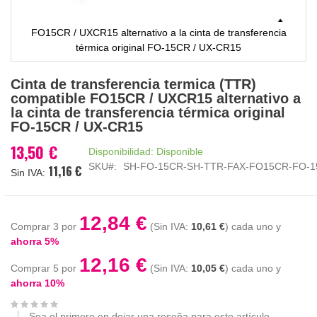
FO15CR / UXCR15 alternativo a la cinta de transferencia
térmica original FO-15CR / UX-CR15
Saltar
Cinta de transferencia termica (TTR)
al
compatible FO15CR / UXCR15 alternativo a
comienzo
la cinta de transferencia térmica original
de
FO-15CR / UX-CR15
la
galería
13,50 €
Disponibilidad:
Disponible
de
SKU
SH-FO-15CR-SH-TTR-FAX-FO15CR-FO-1
11,16 €
imágenes
12,84 €
Comprar 3 por
10,61 €
cada uno y
ahorra
5
%
12,16 €
Comprar 5 por
10,05 €
cada uno y
ahorra
10
%
Sea el primero en dejar una reseña para este artículo