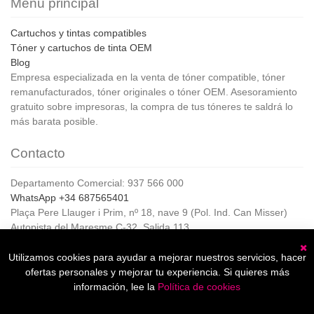
Menú principal
Cartuchos y tintas compatibles
Tóner y cartuchos de tinta OEM
Blog
Empresa especializada en la venta de tóner compatible, tóner
remanufacturados, tóner originales o tóner OEM. Asesoramiento
gratuito sobre impresoras, la compra de tus tóneres te saldrá lo
más barata posible.
Contacto
Departamento Comercial: 937 566 000
WhatsApp +34 687565401
Plaça Pere Llauger i Prim, nº 18, nave 9 (Pol. Ind. Can Misser)
Autopista del Maresme C-32, Salida 113
08360, Canet de Mar (Barcelona)
Horario de Atención al cliente:
Utilizamos cookies para ayudar a mejorar nuestros servicios, hacer
C
De lunes a jueves de 8:00 a 17:00,
ofertas personales y mejorar tu experiencia. Si quieres más
Viernes de 8:00 a 15:00
información, lee la
Política de cookies