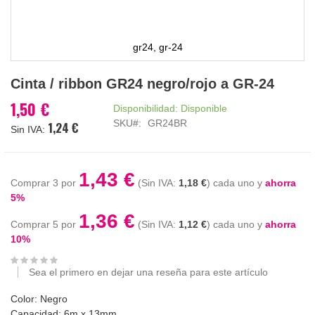
gr24, gr-24
Saltar
Cinta / ribbon GR24 negro/rojo a GR-24
al
comienzo
1,50 €
Disponibilidad:
Disponible
de
SKU
GR24BR
1,24 €
la
galería
de
imágenes
1,43 €
Comprar 3 por
1,18 €
cada uno y
ahorra
5
%
1,36 €
Comprar 5 por
1,12 €
cada uno y
ahorra
10
%
Sea el primero en dejar una reseña para este artículo
Color: Negro
Capacidad: 6m x 13mm