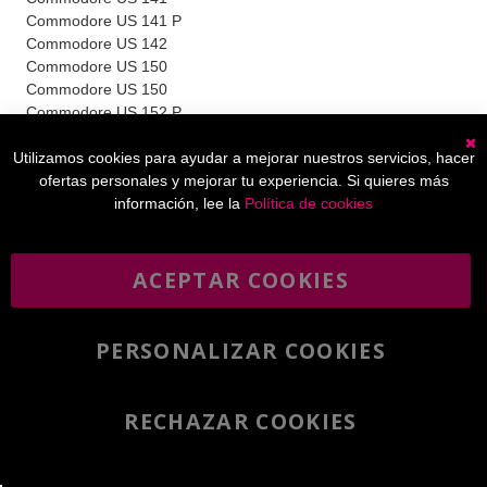
Commodore US 141 P
Commodore US 142
Commodore US 150
Commodore US 150
Commodore US 152 P
Epson 200
Utilizamos cookies para ayudar a mejorar nuestros servicios, hacer
Epson 30
C
ofertas personales y mejorar tu experiencia. Si quieres más
Epson 310
información, lee la
Política de cookies
Epson 320
Epson 350
Epson 350
Epson 351
ACEPTAR COOKIES
Epson 352
Epson 355
Epson 360
PERSONALIZAR COOKIES
Epson 370
Facit 1140
Facit 1143
RECHAZAR COOKIES
Facit 1144
Añadir al carrito
Facit 1148
Facit 1150