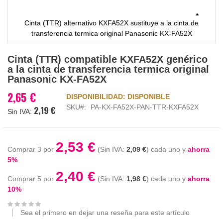
Cinta (TTR) alternativo KXFA52X sustituye a la cinta de
transferencia termica original Panasonic KX-FA52X
Saltar
Cinta (TTR) compatible KXFA52X genérico
al
a la cinta de transferencia termica original
comienzo
Panasonic KX-FA52X
de
la
2,65 €
DISPONIBILIDAD:
DISPONIBLE
galería
SKU
PA-KX-FA52X-PAN-TTR-KXFA52X
2,19 €
de
imágenes
2,53 €
Comprar 3 por
2,09 €
cada uno y
ahorra
5
%
2,40 €
Comprar 5 por
1,98 €
cada uno y
ahorra
10
%
Sea el primero en dejar una reseña para este artículo