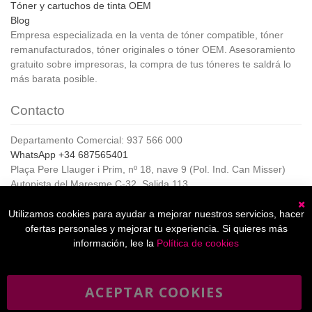
Tóner y cartuchos de tinta OEM
Blog
Empresa especializada en la venta de tóner compatible, tóner
remanufacturados, tóner originales o tóner OEM. Asesoramiento
gratuito sobre impresoras, la compra de tus tóneres te saldrá lo
más barata posible.
Contacto
Departamento Comercial: 937 566 000
WhatsApp +34 687565401
Plaça Pere Llauger i Prim, nº 18, nave 9 (Pol. Ind. Can Misser)
Autopista del Maresme C-32, Salida 113
08360, Canet de Mar (Barcelona)
Horario de Atención al cliente:
Utilizamos cookies para ayudar a mejorar nuestros servicios, hacer
C
De lunes a jueves de 8:00 a 17:00,
ofertas personales y mejorar tu experiencia. Si quieres más
Viernes de 8:00 a 15:00
información, lee la
Política de cookies
ACEPTAR COOKIES