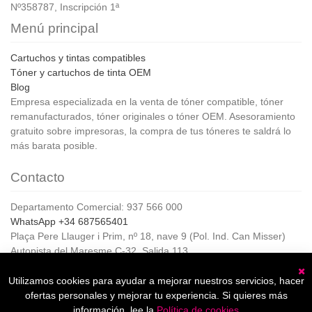
Nº358787, Inscripción 1ª
Menú principal
Cartuchos y tintas compatibles
Tóner y cartuchos de tinta OEM
Blog
Empresa especializada en la venta de tóner compatible, tóner
remanufacturados, tóner originales o tóner OEM. Asesoramiento
gratuito sobre impresoras, la compra de tus tóneres te saldrá lo
más barata posible.
Contacto
Departamento Comercial: 937 566 000
WhatsApp +34 687565401
Plaça Pere Llauger i Prim, nº 18, nave 9 (Pol. Ind. Can Misser)
Autopista del Maresme C-32, Salida 113
08360, Canet de Mar (Barcelona)
Horario de Atención al cliente:
Utilizamos cookies para ayudar a mejorar nuestros servicios, hacer
C
De lunes a jueves de 8:00 a 17:00,
ofertas personales y mejorar tu experiencia. Si quieres más
Viernes de 8:00 a 15:00
información, lee la
Política de cookies