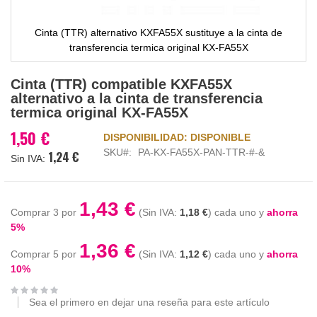
Cinta (TTR) alternativo KXFA55X sustituye a la cinta de
transferencia termica original KX-FA55X
Saltar
Cinta (TTR) compatible KXFA55X
al
alternativo a la cinta de transferencia
comienzo
termica original KX-FA55X
de
la
1,50 €
DISPONIBILIDAD:
DISPONIBLE
galería
SKU
PA-KX-FA55X-PAN-TTR-#-&
1,24 €
de
imágenes
1,43 €
Comprar 3 por
1,18 €
cada uno y
ahorra
5
%
1,36 €
Comprar 5 por
1,12 €
cada uno y
ahorra
10
%
Sea el primero en dejar una reseña para este artículo