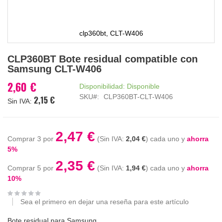
clp360bt, CLT-W406
Saltar
CLP360BT Bote residual compatible con
al
Samsung CLT-W406
comienzo
de
2,60 €
Disponibilidad:
Disponible
la
SKU
CLP360BT-CLT-W406
2,15 €
galería
de
imágenes
2,47 €
Comprar 3 por
2,04 €
cada uno y
ahorra
5
%
2,35 €
Comprar 5 por
1,94 €
cada uno y
ahorra
10
%
Sea el primero en dejar una reseña para este artículo
Bote residual para Samsung