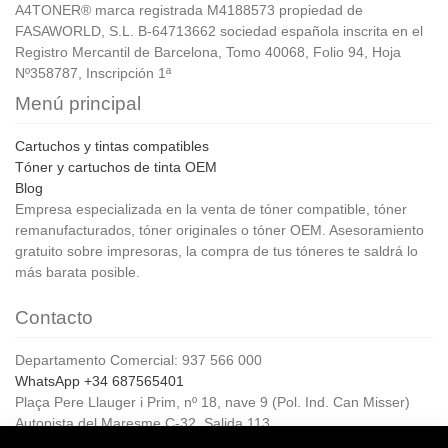
A4TONER® marca registrada M4188573 propiedad de
FASAWORLD, S.L. B-64713662 sociedad española inscrita en el
Registro Mercantil de Barcelona, Tomo 40068, Folio 94, Hoja
Nº358787, Inscripción 1ª
Menú principal
Cartuchos y tintas compatibles
Tóner y cartuchos de tinta OEM
Blog
Empresa especializada en la venta de tóner compatible, tóner
remanufacturados, tóner originales o tóner OEM. Asesoramiento
gratuito sobre impresoras, la compra de tus tóneres te saldrá lo
más barata posible.
Contacto
Departamento Comercial: 937 566 000
WhatsApp +34 687565401
Plaça Pere Llauger i Prim, nº 18, nave 9 (Pol. Ind. Can Misser)
Autopista del Maresme C-32, Salida 113
08360, Canet de Mar (Barcelona)