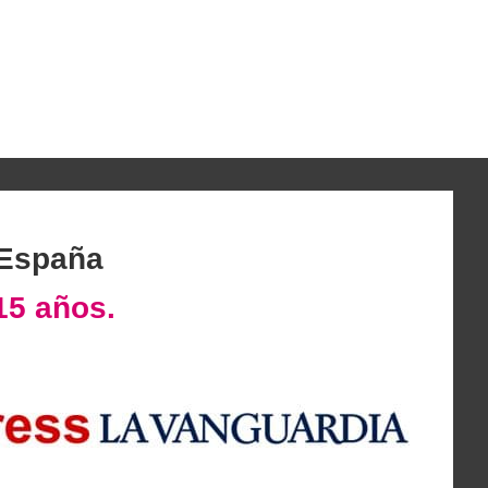
 España
15 años.