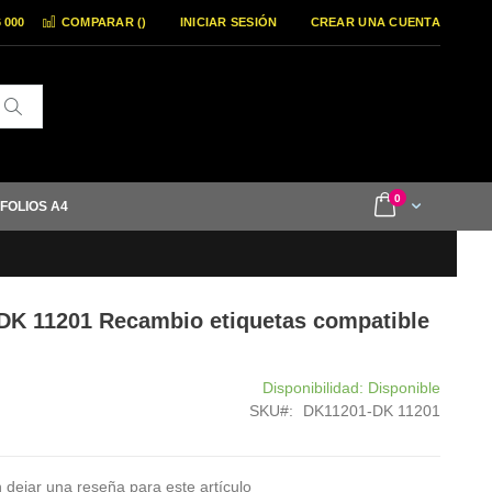
6 000
COMPARAR (
)
INICIAR SESIÓN
CREAR UNA CUENTA
Buscar
items
0
Cart
 FOLIOS A4
 DK 11201 Recambio etiquetas compatible
Disponibilidad:
Disponible
SKU
DK11201-DK 11201
 dejar una reseña para este artículo