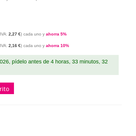
2,27 €
cada uno y
ahorra
5
%
2,16 €
cada uno y
ahorra
10
%
2026, pídelo antes de
4 horas, 33 minutos, 31
rito
K 11201 Recambio etiquetas compatible brother