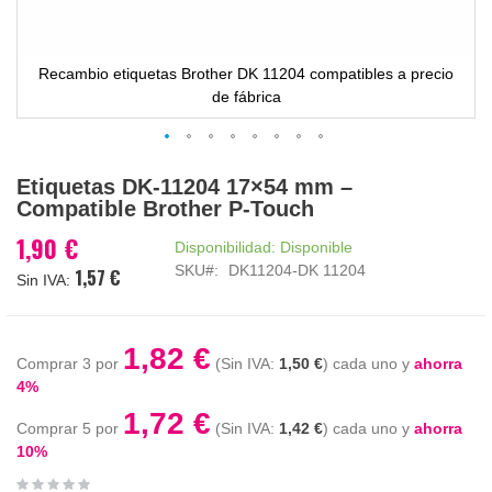
Recambio etiquetas Brother DK 11204 compatibles a precio
de fábrica
Saltar
Etiquetas DK-11204 17×54 mm –
al
Compatible Brother P-Touch
comienzo
de
1,90 €
Disponibilidad:
Disponible
la
SKU
DK11204-DK 11204
1,57 €
galería
de
imágenes
1,82 €
Comprar 3 por
1,50 €
cada uno y
ahorra
4
%
1,72 €
Comprar 5 por
1,42 €
cada uno y
ahorra
10
%